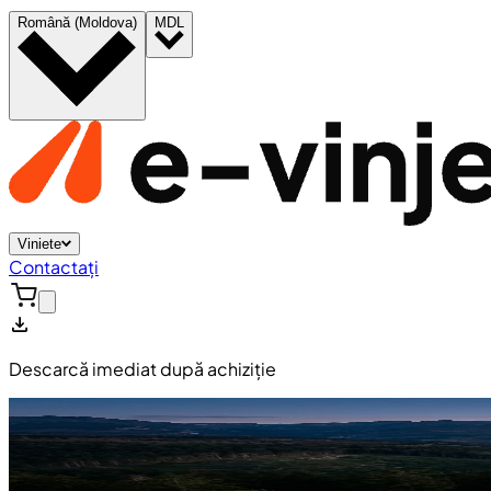
Română (Moldova)
MDL
Viniete
Contactați
Descarcă imediat după achiziție