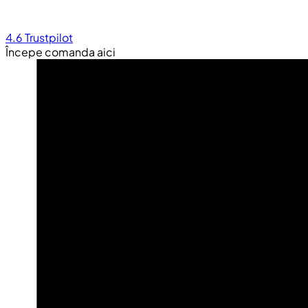
4.6
Trustpilot
Începe comanda aici