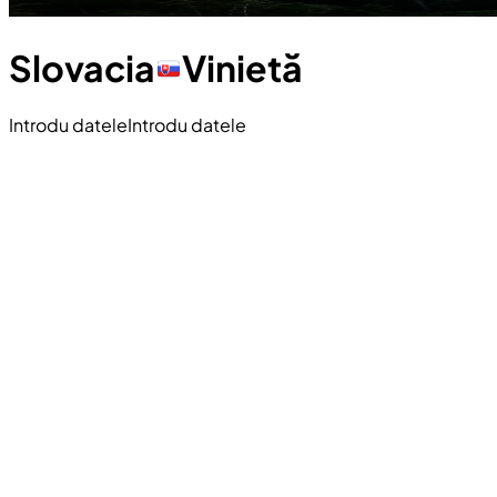
Slovacia
Vinietă
Introdu datele
Introdu datele