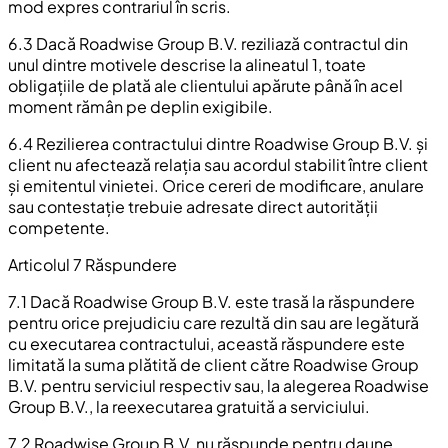
mod expres contrariul în scris.
6.3 Dacă Roadwise Group B.V. reziliază contractul din
unul dintre motivele descrise la alineatul 1, toate
obligațiile de plată ale clientului apărute până în acel
moment rămân pe deplin exigibile.
6.4 Rezilierea contractului dintre Roadwise Group B.V. și
client nu afectează relația sau acordul stabilit între client
și emitentul vinietei. Orice cereri de modificare, anulare
sau contestație trebuie adresate direct autorității
competente.
Articolul 7 Răspundere
7.1 Dacă Roadwise Group B.V. este trasă la răspundere
pentru orice prejudiciu care rezultă din sau are legătură
cu executarea contractului, această răspundere este
limitată la suma plătită de client către Roadwise Group
B.V. pentru serviciul respectiv sau, la alegerea Roadwise
Group B.V., la reexecutarea gratuită a serviciului.
7.2 Roadwise Group B.V. nu răspunde pentru daune