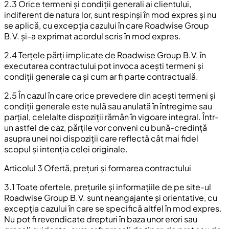
2.3 Orice termeni și condiții generali ai clientului,
indiferent de natura lor, sunt respinși în mod expres și nu
se aplică, cu excepția cazului în care Roadwise Group
B.V. și-a exprimat acordul scris în mod expres.
2.4 Terțele părți implicate de Roadwise Group B.V. în
executarea contractului pot invoca acești termeni și
condiții generale ca și cum ar fi parte contractuală.
2.5 În cazul în care orice prevedere din acești termeni și
condiții generale este nulă sau anulată în întregime sau
parțial, celelalte dispoziții rămân în vigoare integral. Într-
un astfel de caz, părțile vor conveni cu bună-credință
asupra unei noi dispoziții care reflectă cât mai fidel
scopul și intenția celei originale.
Articolul 3 Ofertă, prețuri și formarea contractului
3.1 Toate ofertele, prețurile și informațiile de pe site-ul
Roadwise Group B.V. sunt neangajante și orientative, cu
excepția cazului în care se specifică altfel în mod expres.
Nu pot fi revendicate drepturi în baza unor erori sau