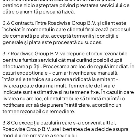
pretinde nicio așteptare privind prestarea serviciului de
către o anumită persoană fizică.
3.6 Contractul între Roadwise Group B.V. și client este
încheiat în momentul în care clientul finalizează procesul
de comandă pe site, acceptă termenii și condițiile
generale și plata este procesată cu succes.
3.7 Roadwise Group B.V. va depune eforturi rezonabile
pentru a furniza serviciul cât mai curând posibil după
efectuarea plății. Procesarea are loc de regulă imediat. În
cazuri excepționale – cum ar fi verificarea manuală,
întârzierile tehnice sau cererea ridicată la emitent –
livrarea poate dura mai mult. Termenele de livrare
indicate sunt estimative și nu termene fixe. În cazul în care
livrarea nu are loc, clientul trebuie să trimită mai întâi o
notificare scrisă de punere în întârziere, acordând un
termen rezonabil de remediere.
3.8 Cu excepția cazului în care s-a convenit altfel,
Roadwise Group B.V. are libertatea de a decide asupra
modului de prestare a serviciului.