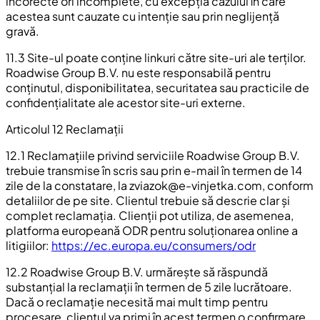
incorecte ori incomplete, cu excepția cazului în care
acestea sunt cauzate cu intenție sau prin neglijență
gravă.
11.3 Site-ul poate conține linkuri către site-uri ale terților.
Roadwise Group B.V. nu este responsabilă pentru
conținutul, disponibilitatea, securitatea sau practicile de
confidențialitate ale acestor site-uri externe.
Articolul 12 Reclamații
12.1 Reclamațiile privind serviciile Roadwise Group B.V.
trebuie transmise în scris sau prin e-mail în termen de 14
zile de la constatare, la
zviazok@e-vinjetka.com
, conform
detaliilor de pe site. Clientul trebuie să descrie clar și
complet reclamația. Clienții pot utiliza, de asemenea,
platforma europeană ODR pentru soluționarea online a
litigiilor:
https://ec.europa.eu/consumers/odr
12.2 Roadwise Group B.V. urmărește să răspundă
substanțial la reclamații în termen de 5 zile lucrătoare.
Dacă o reclamație necesită mai mult timp pentru
procesare, clientul va primi în acest termen o confirmare