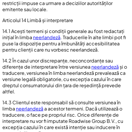
restricții impuse ca urmare a deciziilor autorităților
emitente sau locale.
Articolul 14 Limbă și interpretare
14.1 Acești termeni și condiții generale au fost redactați
inițial în limba
neerlandeză
. Traducerile în alte limbi pot fi
puse la dispoziție pentru a îmbunătăți accesibilitatea
pentru clienții care nu vorbesc neerlandeză.
14.2 În cazul unor discrepanțe, neconcordanțe sau
diferențe de interpretare între versiunea
neerlandeză
și o
traducere, versiunea în limba neerlandeză prevalează ca
versiune legală obligatorie, cu excepția cazului în care
dreptul consumatorului din țara de reședință prevede
altfel.
14.3 Clientul este responsabil să consulte versiunea în
limba
neerlandeză
a acestor termeni. Dacă utilizează o
traducere, o face pe propriul risc. Orice diferențe de
interpretare nu vor fi imputate Roadwise Group B.V., cu
excepția cazului în care există intenție sau inducere în