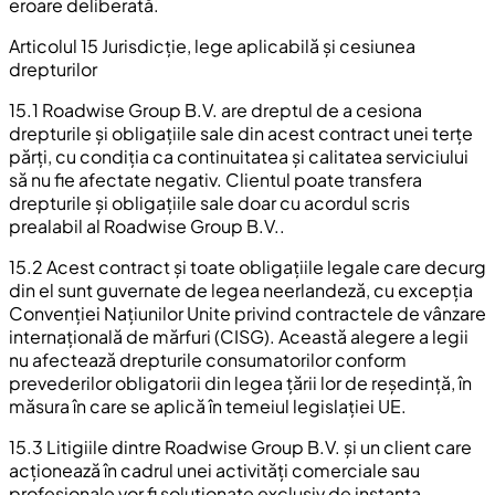
eroare deliberată.
Articolul 15 Jurisdicție, lege aplicabilă și cesiunea
drepturilor
15.1 Roadwise Group B.V. are dreptul de a cesiona
drepturile și obligațiile sale din acest contract unei terțe
părți, cu condiția ca continuitatea și calitatea serviciului
să nu fie afectate negativ. Clientul poate transfera
drepturile și obligațiile sale doar cu acordul scris
prealabil al Roadwise Group B.V..
15.2 Acest contract și toate obligațiile legale care decurg
din el sunt guvernate de legea neerlandeză, cu excepția
Convenției Națiunilor Unite privind contractele de vânzare
internațională de mărfuri (CISG). Această alegere a legii
nu afectează drepturile consumatorilor conform
prevederilor obligatorii din legea țării lor de reședință, în
măsura în care se aplică în temeiul legislației UE.
15.3 Litigiile dintre Roadwise Group B.V. și un client care
acționează în cadrul unei activități comerciale sau
profesionale vor fi soluționate exclusiv de instanța