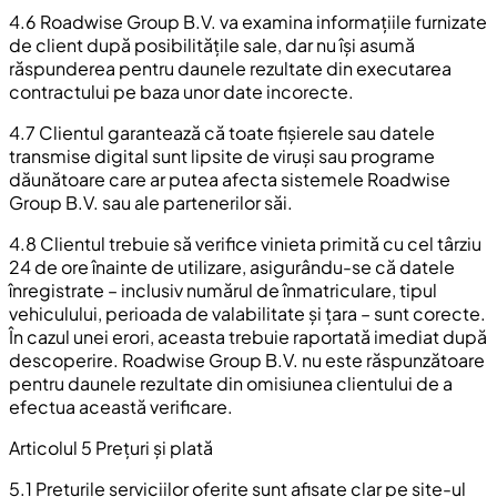
4.6 Roadwise Group B.V. va examina informațiile furnizate
de client după posibilitățile sale, dar nu își asumă
răspunderea pentru daunele rezultate din executarea
contractului pe baza unor date incorecte.
4.7 Clientul garantează că toate fișierele sau datele
transmise digital sunt lipsite de viruși sau programe
dăunătoare care ar putea afecta sistemele Roadwise
Group B.V. sau ale partenerilor săi.
4.8 Clientul trebuie să verifice vinieta primită cu cel târziu
24 de ore înainte de utilizare, asigurându-se că datele
înregistrate – inclusiv numărul de înmatriculare, tipul
vehiculului, perioada de valabilitate și țara – sunt corecte.
În cazul unei erori, aceasta trebuie raportată imediat după
descoperire. Roadwise Group B.V. nu este răspunzătoare
pentru daunele rezultate din omisiunea clientului de a
efectua această verificare.
Articolul 5 Prețuri și plată
5.1 Prețurile serviciilor oferite sunt afișate clar pe site-ul