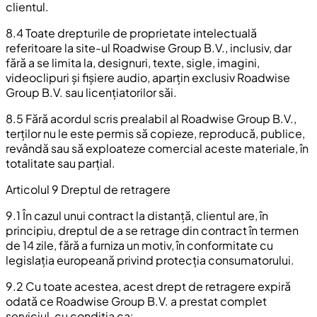
clientul.
8.4 Toate drepturile de proprietate intelectuală
referitoare la site-ul Roadwise Group B.V., inclusiv, dar
fără a se limita la, designuri, texte, sigle, imagini,
videoclipuri și fișiere audio, aparțin exclusiv Roadwise
Group B.V. sau licențiatorilor săi.
8.5 Fără acordul scris prealabil al Roadwise Group B.V.,
terților nu le este permis să copieze, reproducă, publice,
revândă sau să exploateze comercial aceste materiale, în
totalitate sau parțial.
Articolul 9 Dreptul de retragere
9.1 În cazul unui contract la distanță, clientul are, în
principiu, dreptul de a se retrage din contract în termen
de 14 zile, fără a furniza un motiv, în conformitate cu
legislația europeană privind protecția consumatorului.
9.2 Cu toate acestea, acest drept de retragere expiră
odată ce Roadwise Group B.V. a prestat complet
serviciul, cu condiția ca: