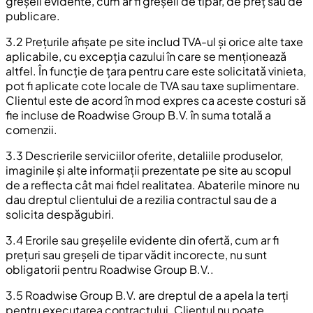
greșeli evidente, cum ar fi greșeli de tipar, de preț sau de
publicare.
3.2 Prețurile afișate pe site includ TVA-ul și orice alte taxe
aplicabile, cu excepția cazului în care se menționează
altfel. În funcție de țara pentru care este solicitată vinieta,
pot fi aplicate cote locale de TVA sau taxe suplimentare.
Clientul este de acord în mod expres ca aceste costuri să
fie incluse de Roadwise Group B.V. în suma totală a
comenzii.
3.3 Descrierile serviciilor oferite, detaliile produselor,
imaginile și alte informații prezentate pe site au scopul
de a reflecta cât mai fidel realitatea. Abaterile minore nu
dau dreptul clientului de a rezilia contractul sau de a
solicita despăgubiri.
3.4 Erorile sau greșelile evidente din ofertă, cum ar fi
prețuri sau greșeli de tipar vădit incorecte, nu sunt
obligatorii pentru Roadwise Group B.V..
3.5 Roadwise Group B.V. are dreptul de a apela la terți
pentru executarea contractului. Clientul nu poate