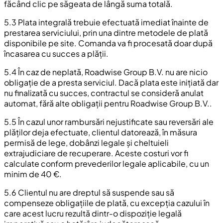
făcând clic pe săgeata de lângă suma totală.
5.3 Plata integrală trebuie efectuată imediat înainte de
prestarea serviciului, prin una dintre metodele de plată
disponibile pe site. Comanda va fi procesată doar după
încasarea cu succes a plății.
5.4 În caz de neplată, Roadwise Group B.V. nu are nicio
obligație de a presta serviciul. Dacă plata este inițiată dar
nu finalizată cu succes, contractul se consideră anulat
automat, fără alte obligații pentru Roadwise Group B.V..
5.5 În cazul unor rambursări nejustificate sau reversări ale
plăților deja efectuate, clientul datorează, în măsura
permisă de lege, dobânzi legale și cheltuieli
extrajudiciare de recuperare. Aceste costuri vor fi
calculate conform prevederilor legale aplicabile, cu un
minim de 40 €.
5.6 Clientul nu are dreptul să suspende sau să
compenseze obligațiile de plată, cu excepția cazului în
care acest lucru rezultă dintr-o dispoziție legală