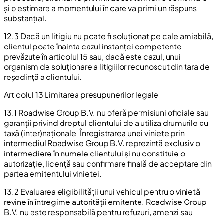
și o estimare a momentului în care va primi un răspuns
substanțial.
12.3 Dacă un litigiu nu poate fi soluționat pe cale amiabilă,
clientul poate înainta cazul instanței competente
prevăzute în articolul 15 sau, dacă este cazul, unui
organism de soluționare a litigiilor recunoscut din țara de
reședință a clientului.
Articolul 13 Limitarea presupunerilor legale
13.1 Roadwise Group B.V. nu oferă permisiuni oficiale sau
garanții privind dreptul clientului de a utiliza drumurile cu
taxă (inter)naționale. Înregistrarea unei viniete prin
intermediul Roadwise Group B.V. reprezintă exclusiv o
intermediere în numele clientului și nu constituie o
autorizație, licență sau confirmare finală de acceptare din
partea emitentului vinietei.
13.2 Evaluarea eligibilității unui vehicul pentru o vinietă
revine în întregime autorității emitente. Roadwise Group
B.V. nu este responsabilă pentru refuzuri, amenzi sau