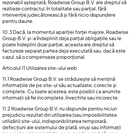
rezonabil așteptată, Roadwise Group B.V. are dreptul să
rezilieze contractul, în totalitate sau parțial, fără
intervenție judecătorească și fără nicio răspundere
pentru daune.
10.3 Dacă, la momentul apariției forței majore, Roadwise
Group B.V. și-a îndeplinit deja parțial obligațiile sau le
poate îndeplini doar parțial, aceasta are dreptul să
factureze separat partea deja executată sau, dacă este
cazul, să o compenseze proporțional.
Articolul 11 Utilizarea site-ului web
11.1 Roadwise Group B.V. se străduiește să mențină
informațiile de pe site-ul său actualizate, corecte și
complete. Cu toate acestea, este posibil ca anumite
informații să fie incomplete, învechite sau incorecte.
11.2 Roadwise Group B.V. nu răspunde pentru niciun
prejudiciu rezultat din utilizarea (sau imposibilitatea
utilizării) site-ului, indisponibilitatea temporară,
defecțiuni ale sistemului de plată, viruși sau informații