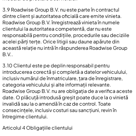
3.9 Roadwise Group B.V. nu este parte în contractul
dintre client și autoritatea oficială care emite vinieta.
Roadwise Group B.V. înregistrează vinieta în numele
clientului la autoritatea competentă, dar nu este
responsabilă pentru condițiile, procedurile sau deciziile
acelei părți terțe. Orice litigii sau daune apărute din
această relație nu intră în răspunderea Roadwise Group
B.V..
3.10 Clientul este pe deplin responsabil pentru
introducerea corectă și completă a datelor vehiculului,
inclusiv numărul de înmatriculare, țara de înregistrare,
categoria vehiculului și alte informații relevante.
Roadwise Group B.V. nu are obligația de a verifica aceste
date. O plăcuță introdusă greșit poate duce la o vinietă
invalidă sau la o amendă în caz de control. Toate
consecințele, inclusiv costuri sau sancțiuni, revin în
întregime clientului.
Articolul 4 Obligațiile clientului