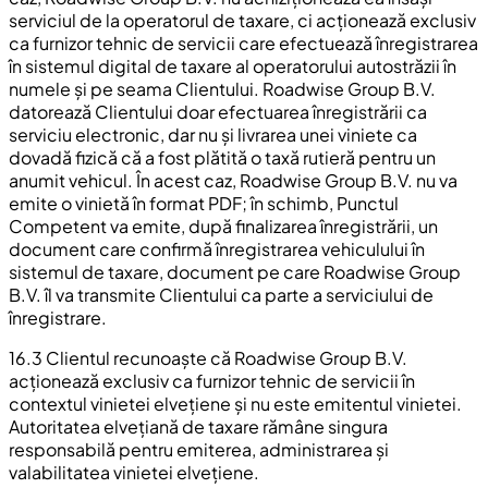
serviciul de la operatorul de taxare, ci acționează exclusiv
ca furnizor tehnic de servicii care efectuează înregistrarea
în sistemul digital de taxare al operatorului autostrăzii în
numele și pe seama Clientului. Roadwise Group B.V.
datorează Clientului doar efectuarea înregistrării ca
serviciu electronic, dar nu și livrarea unei viniete ca
dovadă fizică că a fost plătită o taxă rutieră pentru un
anumit vehicul. În acest caz, Roadwise Group B.V. nu va
emite o vinietă în format PDF; în schimb, Punctul
Competent va emite, după finalizarea înregistrării, un
document care confirmă înregistrarea vehiculului în
sistemul de taxare, document pe care Roadwise Group
B.V. îl va transmite Clientului ca parte a serviciului de
înregistrare.
16.3 Clientul recunoaște că Roadwise Group B.V.
acționează exclusiv ca furnizor tehnic de servicii în
contextul vinietei elvețiene și nu este emitentul vinietei.
Autoritatea elvețiană de taxare rămâne singura
responsabilă pentru emiterea, administrarea și
valabilitatea vinietei elvețiene.