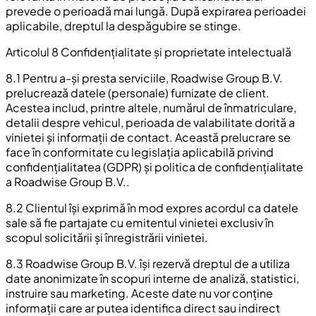
prevede o perioadă mai lungă. După expirarea perioadei
aplicabile, dreptul la despăgubire se stinge.
Articolul 8 Confidențialitate și proprietate intelectuală
8.1 Pentru a-și presta serviciile, Roadwise Group B.V.
prelucrează datele (personale) furnizate de client.
Acestea includ, printre altele, numărul de înmatriculare,
detalii despre vehicul, perioada de valabilitate dorită a
vinietei și informații de contact. Această prelucrare se
face în conformitate cu legislația aplicabilă privind
confidențialitatea (GDPR) și politica de confidențialitate
a Roadwise Group B.V..
8.2 Clientul își exprimă în mod expres acordul ca datele
sale să fie partajate cu emitentul vinietei exclusiv în
scopul solicitării și înregistrării vinietei.
8.3 Roadwise Group B.V. își rezervă dreptul de a utiliza
date anonimizate în scopuri interne de analiză, statistici,
instruire sau marketing. Aceste date nu vor conține
informații care ar putea identifica direct sau indirect