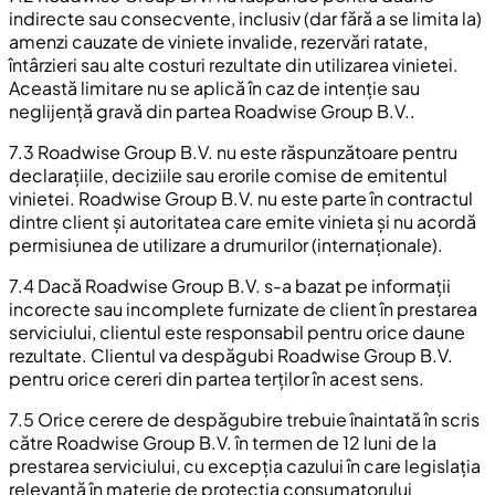
indirecte sau consecvente, inclusiv (dar fără a se limita la)
amenzi cauzate de viniete invalide, rezervări ratate,
întârzieri sau alte costuri rezultate din utilizarea vinietei.
Această limitare nu se aplică în caz de intenție sau
neglijență gravă din partea Roadwise Group B.V..
7.3 Roadwise Group B.V. nu este răspunzătoare pentru
declarațiile, deciziile sau erorile comise de emitentul
vinietei. Roadwise Group B.V. nu este parte în contractul
dintre client și autoritatea care emite vinieta și nu acordă
permisiunea de utilizare a drumurilor (internaționale).
7.4 Dacă Roadwise Group B.V. s-a bazat pe informații
incorecte sau incomplete furnizate de client în prestarea
serviciului, clientul este responsabil pentru orice daune
rezultate. Clientul va despăgubi Roadwise Group B.V.
pentru orice cereri din partea terților în acest sens.
7.5 Orice cerere de despăgubire trebuie înaintată în scris
către Roadwise Group B.V. în termen de 12 luni de la
prestarea serviciului, cu excepția cazului în care legislația
relevantă în materie de protecția consumatorului