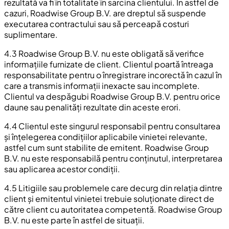
rezultată va fi în totalitate în sarcina clientului. În astfel de
cazuri, Roadwise Group B.V. are dreptul să suspende
executarea contractului sau să perceapă costuri
suplimentare.
4.3 Roadwise Group B.V. nu este obligată să verifice
informațiile furnizate de client. Clientul poartă întreaga
responsabilitate pentru o înregistrare incorectă în cazul în
care a transmis informații inexacte sau incomplete.
Clientul va despăgubi Roadwise Group B.V. pentru orice
daune sau penalități rezultate din aceste erori.
4.4 Clientul este singurul responsabil pentru consultarea
și înțelegerea condițiilor aplicabile vinietei relevante,
astfel cum sunt stabilite de emitent. Roadwise Group
B.V. nu este responsabilă pentru conținutul, interpretarea
sau aplicarea acestor condiții.
4.5 Litigiile sau problemele care decurg din relația dintre
client și emitentul vinietei trebuie soluționate direct de
către client cu autoritatea competentă. Roadwise Group
B.V. nu este parte în astfel de situații.