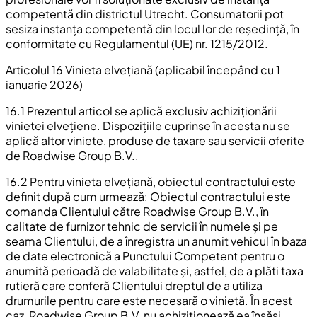
competentă din districtul Utrecht. Consumatorii pot
sesiza instanța competentă din locul lor de reședință, în
conformitate cu Regulamentul (UE) nr. 1215/2012.
Articolul 16 Vinieta elvețiană (aplicabil începând cu 1
ianuarie 2026)
16.1 Prezentul articol se aplică exclusiv achiziționării
vinietei elvețiene. Dispozițiile cuprinse în acesta nu se
aplică altor viniete, produse de taxare sau servicii oferite
de Roadwise Group B.V..
16.2 Pentru vinieta elvețiană, obiectul contractului este
definit după cum urmează: Obiectul contractului este
comanda Clientului către Roadwise Group B.V., în
calitate de furnizor tehnic de servicii în numele și pe
seama Clientului, de a înregistra un anumit vehicul în baza
de date electronică a Punctului Competent pentru o
anumită perioadă de valabilitate și, astfel, de a plăti taxa
rutieră care conferă Clientului dreptul de a utiliza
drumurile pentru care este necesară o vinietă. În acest
caz, Roadwise Group B.V. nu achiziționează ea însăși