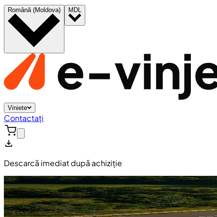
Română (Moldova)
MDL
Viniete
Contactați
Descarcă imediat după achiziție