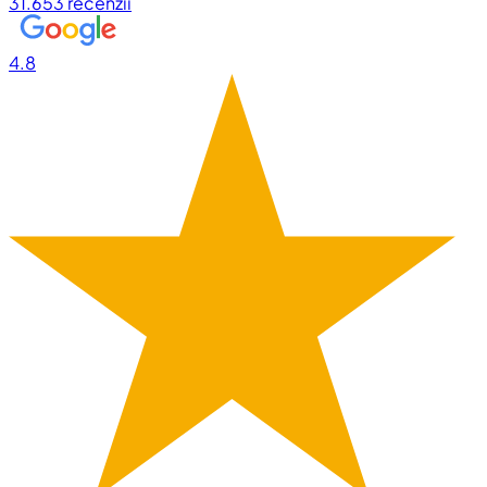
31.653
recenzii
4.8