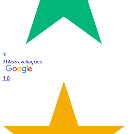
31 653
avaliações
4.8