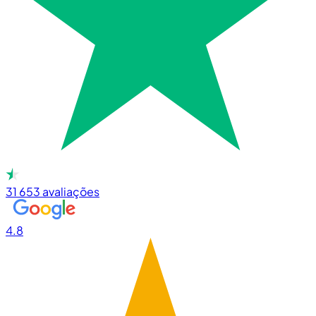
31 653
avaliações
4.8