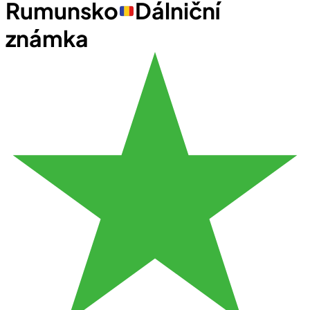
Rumunsko
Dálniční
známka