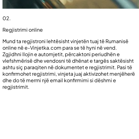
02
.
Regjistrimi online
Mund ta regjistroni lehtësisht vinjetën tuaj të Rumanisë
online në e-Vinjetka.com para se të hyni në vend.
Zgjidhni llojin e automjetit, përcaktoni periudhën e
vlefshmërisë dhe vendosni të dhënat e targës saktësisht
ashtu siç paraqiten në dokumentet e regjistrimit. Pasi të
konfirmohet regjistrimi, vinjeta juaj aktivizohet menjëherë
dhe do të merrni një email konfirmimi si dëshmi e
regjistrimit.