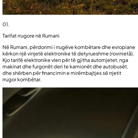
01
.
Tarifat rrugore në Rumani
Në Rumani, përdorimi i rrugëve kombëtare dhe evropiane
kërkon një vinjetë elektronike të detyrueshme (rovinietă).
Kjo tarifë elektronike vlen për të gjitha automjetet, nga
makinat dhe furgonët deri te kamionët dhe autobusët,
dhe shërben për financimin e mirëmbajtjes së rrjetit
rrugor kombëtar.