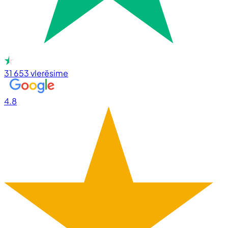
31 653
vlerësime
4.8