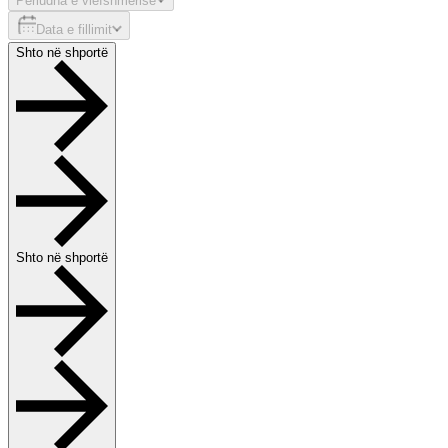
Periudha e vlefshmërisë
Data e fillimit
Shto në shportë
Shto në shportë