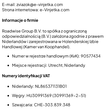
E-mail:
zviazok@e-vinjetka.com
Strona internetowa: e-Vinjetka.com
Informacje o firmie
Roadwise Group B.V. to spółka z ograniczoną
odpowiedzialnością (B.V.) założona zgodnie z prawem
Niderlandów i zarejestrowana w Holenderskiej Izbie
Handlowej (Kamer van Koophandel).
Numer w rejestrze handlowym (KvK):
90577434
Miejsce rejestracji:
Utrecht, Niderlandy
Numery identyfikacji VAT
Niderlandy
: NL865371131B01
Węgry
: HU30991369 (30991369-2-51)
Szwajcaria
: CHE-303.839.348