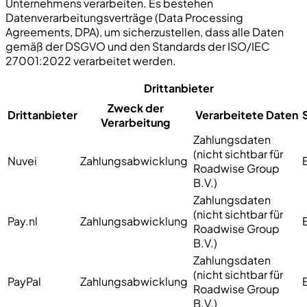
Unternehmens verarbeiten. Es bestehen
Datenverarbeitungsverträge (Data Processing
Agreements, DPA), um sicherzustellen, dass alle Daten
gemäß der DSGVO und den Standards der ISO/IEC
27001:2022 verarbeitet werden.
Drittanbieter
Zweck der
Drittanbieter
Verarbeitete Daten
Verarbeitung
Zahlungsdaten
(nicht sichtbar für
Nuvei
Zahlungsabwicklung
Roadwise Group
B.V.)
Zahlungsdaten
(nicht sichtbar für
Pay.nl
Zahlungsabwicklung
Roadwise Group
B.V.)
Zahlungsdaten
(nicht sichtbar für
PayPal
Zahlungsabwicklung
Roadwise Group
B.V.)