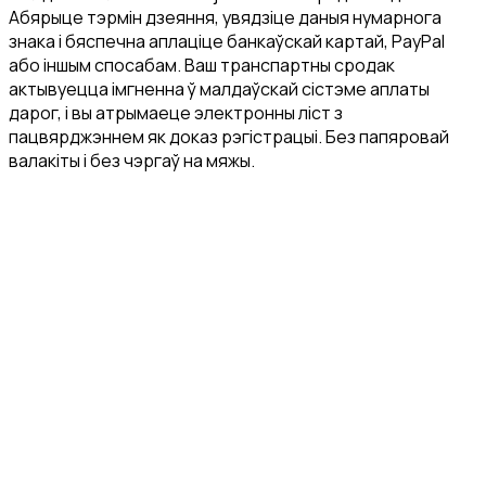
Абярыце тэрмін дзеяння, увядзіце даныя нумарнога
знака і бяспечна аплаціце банкаўскай картай, PayPal
або іншым спосабам. Ваш транспартны сродак
актывуецца імгненна ў малдаўскай сістэме аплаты
дарог, і вы атрымаеце электронны ліст з
пацвярджэннем як доказ рэгістрацыі. Без папяровай
валакіты і без чэргаў на мяжы.