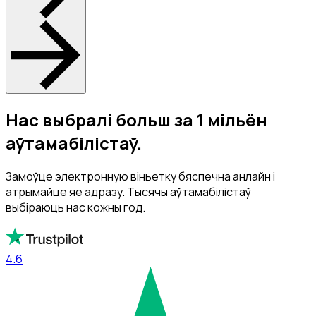
Нас выбралі больш за 1 мільён
аўтамабілістаў.
Замоўце электронную віньетку бяспечна анлайн і
атрымайце яе адразу. Тысячы аўтамабілістаў
выбіраюць нас кожны год.
4.6