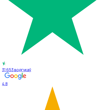
31 653
водгукаў
4.8