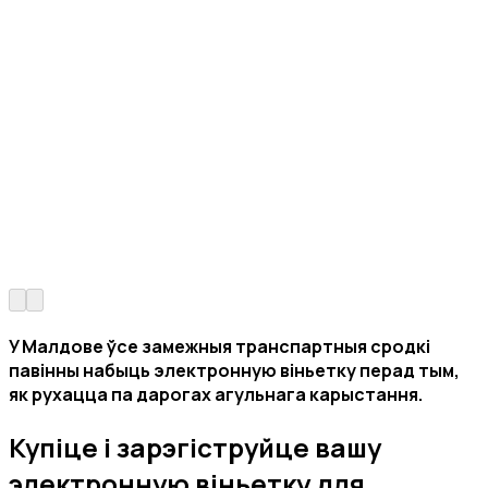
У Малдове ўсе замежныя транспартныя сродкі
павінны набыць электронную віньетку перад тым,
як рухацца па дарогах агульнага карыстання.
Купіце і зарэгіструйце вашу
электронную віньетку для