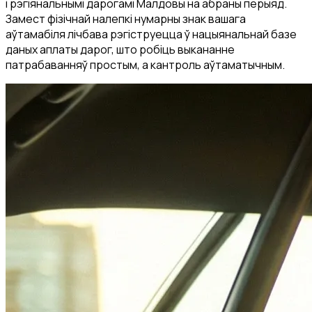
і рэгіянальнымі дарогамі Малдовы на абраны перыяд.
Замест фізічнай налепкі нумарны знак вашага
аўтамабіля лічбава рэгіструецца ў нацыянальнай базе
даных аплаты дарог, што робіць выкананне
патрабаванняў простым, а кантроль аўтаматычным.