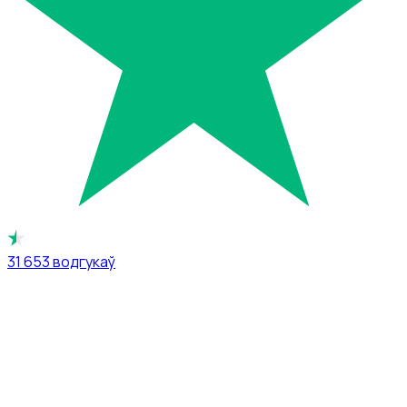
31 653
водгукаў