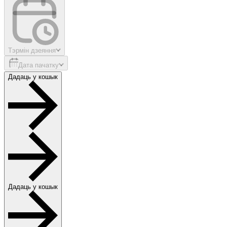
Тэрмін дзеяння
Дата пачатку
Дадаць у кошык
Дадаць у кошык