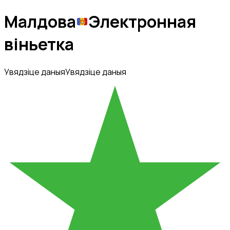
Малдова
Электронная
віньетка
Увядзіце даныя
Увядзіце даныя