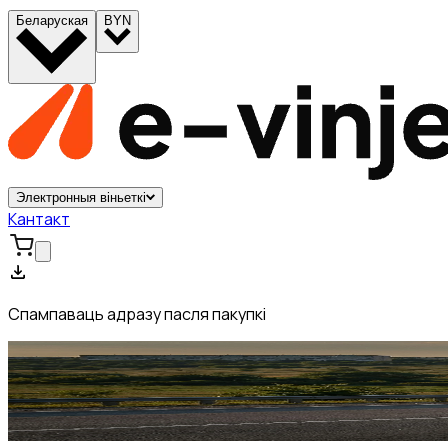
Беларуская
BYN
Электронныя віньеткі
Кантакт
Спампаваць адразу пасля пакупкі