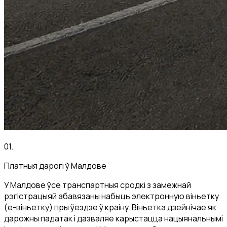
01
.
Платныя дарогі ў Малдове
У Малдове ўсе транспартныя сродкі з замежнай
рэгістрацыяй абавязаны набыць электронную віньетку
(e-віньетку) пры ўездзе ў краіну. Віньетка дзейнічае як
дарожны падатак і дазваляе карыстацца нацыянальнымі