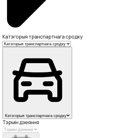
Катэгорыя транспартнага сродку
Катэгорыя транспартнага сродку
Тэрмін дзеяння