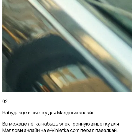
02
.
Набудзьце віньетку для Малдовы анлайн
Вы можаце лёгка набыць электронную віньетку для
Малдовы анлайн на e-Vinjetka.com перад паездкай.