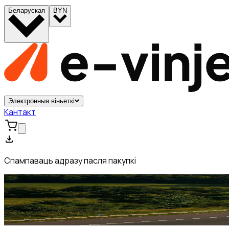
Беларуская
BYN
Электронныя віньеткі
Кантакт
Спампаваць адразу пасля пакупкі