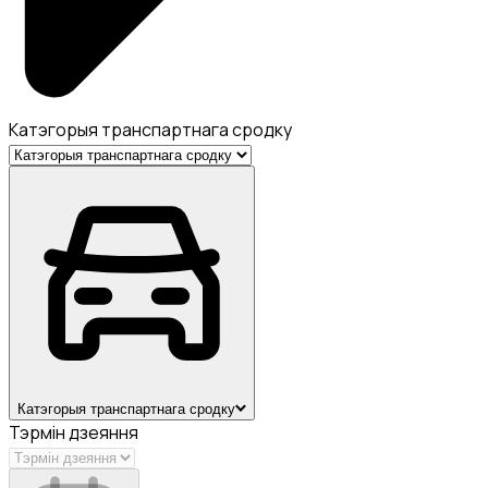
Катэгорыя транспартнага сродку
Катэгорыя транспартнага сродку
Тэрмін дзеяння