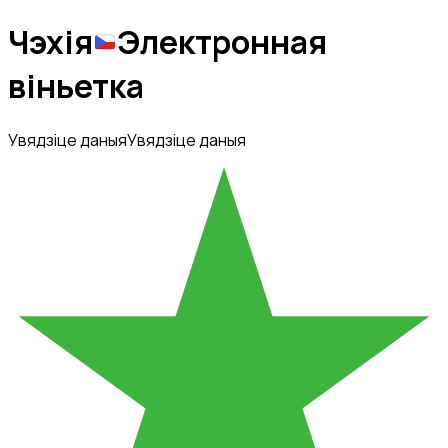
Чэхія
Электронная
віньетка
Увядзіце даныя
Увядзіце даныя