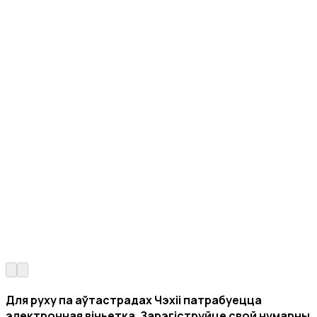
Для руху па аўтастрадах Чэхіі патрабуецца
электронная віньетка
. Зарэгіструйце свой
нумарны