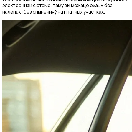
электроннай сістэме, таму вы можаце ехаць без
налепак і без спыненняў на платных участках.