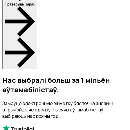
Праверыць зараз
Нас выбралі больш за 1 мільён
аўтамабілістаў.
Замоўце электронную віньетку бяспечна анлайн і
атрымайце яе адразу. Тысячы аўтамабілістаў
выбіраюць нас кожны год.