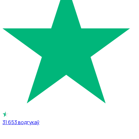
31 653
водгукаў