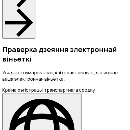
Праверка дзеяння электроннай
віньеткі
Увядзіце нумарны знак, каб праверыць, ці дзейнічае
ваша электронная віньетка.
Краіна рэгістрацыі транспартнага сродку