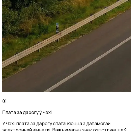
01
.
Плата за дарогу ў Чэхіі
У Чэхіі плата за дарогу спаганяецца з дапамогай
электроннай віньеткі. Ваш нумарны знак рэгіструецца ў