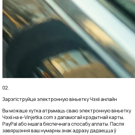
02
.
Зарэгіструйце электронную віньетку Чэхіі анлайн
Вы можаце хутка атрымаць сваю электронную віньетку
Чэхіі на e-Vinjetka.com з дапамогай крэдытнай карты,
PayPal або іншага бяспечнага спосабу аплаты. Пасля
завяршэння ваш нумарны знак адразу дадаецца ў