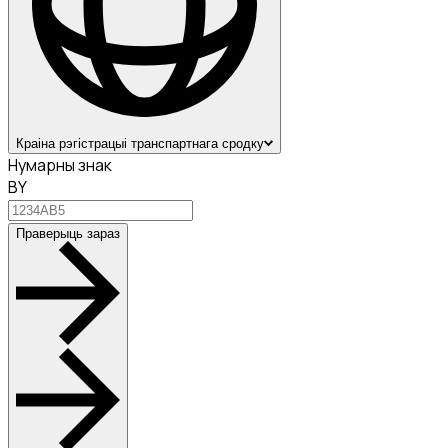
Краіна рэгістрацыі транспартнага сродку
Нумарны знак
BY
Праверыць зараз