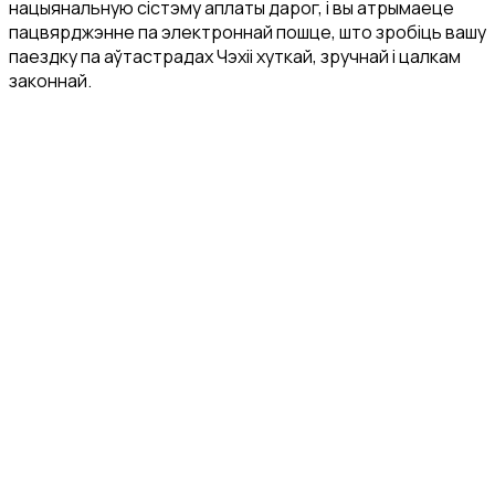
нацыянальную сістэму аплаты дарог, і вы атрымаеце
пацвярджэнне па электроннай пошце, што зробіць вашу
паездку па аўтастрадах Чэхіі хуткай, зручнай і цалкам
законнай.