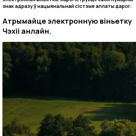
знак
адразу ў нацыянальнай сістэме аплаты дарог.
Атрымайце
электронную віньетку
Чэхіі анлайн.