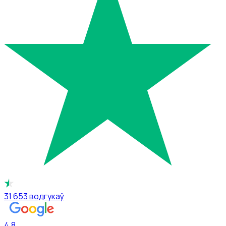
31 653
водгукаў
4.8