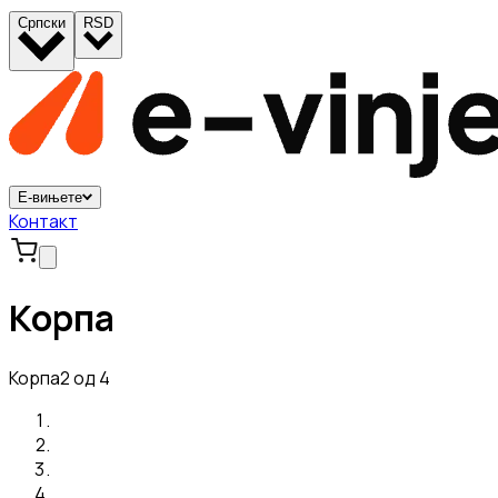
Српски
RSD
Е-вињете
Контакт
Корпа
Корпа
2 од 4