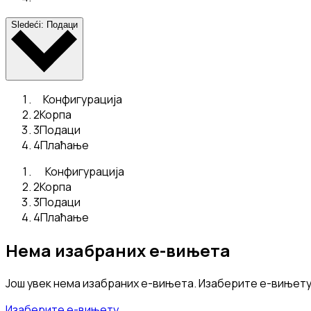
Sledeći: Подаци
Конфигурација
2
Корпа
3
Подаци
4
Плаћање
Конфигурација
2
Корпа
3
Подаци
4
Плаћање
Нема изабраних е-вињета
Још увек нема изабраних е-вињета. Изаберите е-вињету
Изаберите е-вињету