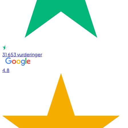
31 653
vurderinger
4.8