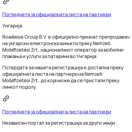
Погледнете ја официјалната листа на партнери
Унгарија
Roadwise Group B.V. е официјално признат препродавач
на унгарски електронски вињети преку Nemzeti
Mobilfizetési Zrt., националниот оператор за мобилни
плаќања и услуги за патарини во Унгарија.
Потврдата за нашата регистрација е достапна преку
официјалната листа на партнери на Nemzeti
Mobilfizetési Zrt., до која може да се пристапи преку
линкот подолу.
Погледнете ја официјалната листа на партнери
Независен портал за регистрација за други земји