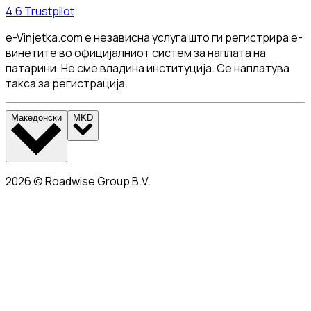
4.6
Trustpilot
e-Vinjetka.com е независна услуга што ги регистрира е-
винетите во официјалниот систем за наплата на
патарини. Не сме владина институција. Се наплатува
такса за регистрација.
Македонски
MKD
2026
©
Roadwise Group B.V.