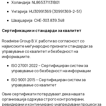
Холандија
: NL865371131B01
Унгарија
: HU30991369 (30991369-2-51)
Швајцарија
: CHE-303.839.348
Сертификации и стандарди за квалитет
Roadwise Group B.V. работи во согласност со
највисоките меѓународно признати стандарди за
управување со квалитет и безбедност на
информациите.
ISO 27001:2022
– Сертифициран систем за
управување со безбедност на информации
ISO 9001:2015
– Сертифициран систем за
управување со квалитет
Овие сертификати потврдуваат дека нашата
организација одржува строго контролирани,
ревидирани и континуирано унапредувани процеси за