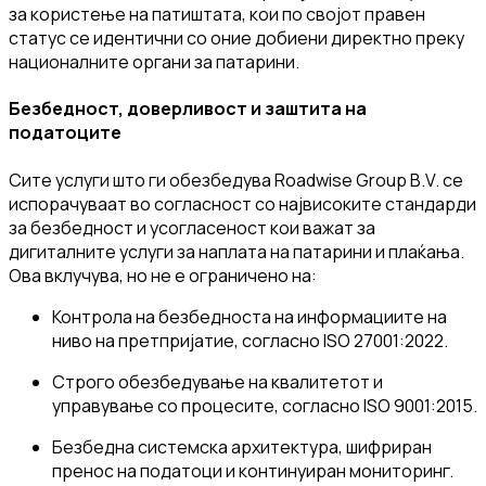
за користење на патиштата, кои по својот правен
статус се идентични со оние добиени директно преку
националните органи за патарини.
Безбедност, доверливост и заштита на
податоците
Сите услуги што ги обезбедува Roadwise Group B.V. се
испорачуваат во согласност со највисоките стандарди
за безбедност и усогласеност кои важат за
дигиталните услуги за наплата на патарини и плаќања.
Ова вклучува, но не е ограничено на:
Контрола на безбедноста на информациите на
ниво на претпријатие, согласно ISO 27001:2022.
Строго обезбедување на квалитетот и
управување со процесите, согласно ISO 9001:2015.
Безбедна системска архитектура, шифриран
пренос на податоци и континуиран мониторинг.