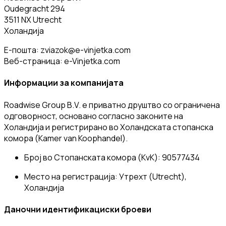
Oudegracht 294
3511 NX Utrecht
Холандија
Е-пошта:
zviazok@e-vinjetka.com
Веб-страница: e-Vinjetka.com
Информации за компанијата
Roadwise Group B.V. е приватно друштво со ограничена
одговорност, основано согласно законите на
Холандија и регистрирано во Холандската стопанска
комора (Kamer van Koophandel).
Број во Стопанската комора (KvK):
90577434
Место на регистрација:
Утрехт (Utrecht),
Холандија
Даночни идентификациски броеви