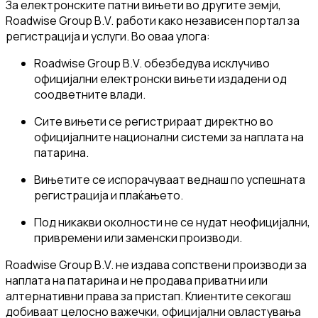
За електронските патни вињети во другите земји,
Roadwise Group B.V. работи како независен портал за
регистрација и услуги. Во оваа улога:
Roadwise Group B.V. обезбедува исклучиво
официјални електронски вињети издадени од
соодветните влади.
Сите вињети се регистрираат директно во
официјалните национални системи за наплата на
патарина.
Вињетите се испорачуваат веднаш по успешната
регистрација и плаќањето.
Под никакви околности не се нудат неофицијални,
привремени или заменски производи.
Roadwise Group B.V. не издава сопствени производи за
наплата на патарина и не продава приватни или
алтернативни права за пристап. Клиентите секогаш
добиваат целосно важечки, официјални овластувања