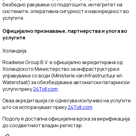
безбедно ракување со податоците, интегритет на
системите, оперативна сигурност и извонредност во
услугите.
Официјално признавање, партнерства и улога во
услугите
Холандија
Roadwise Group B.V. е официјално акредитирана од
Холандското Министерство за инфраструктура и
управување со води (Ministerie van Infrastructuur en
Waterstaat) за обезбедување автоматски патарински
услуги преку
24Toll.com
.
Оваа акредитација се однесува исклучиво на услугите
што се испорачуваат преку
24Toll.com
.
Подолу е достапна официјална врска за верификација
до соодветниот владин регистар.