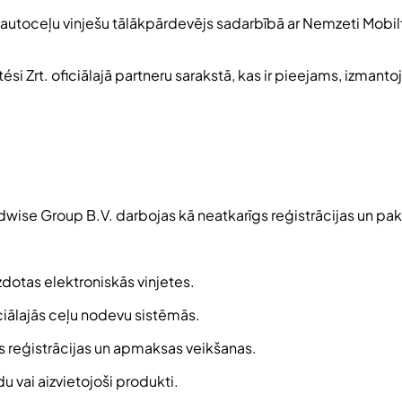
o autoceļu vinješu tālākpārdevējs sadarbībā ar Nemzeti Mobilf
i Zrt. oficiālajā partneru sarakstā, kas ir pieejams, izmantoj
adwise Group B.V. darbojas kā neatkarīgs reģistrācijas un pa
zdotas elektroniskās vinjetes.
ficiālajās ceļu nodevu sistēmās.
s reģistrācijas un apmaksas veikšanas.
 vai aizvietojoši produkti.