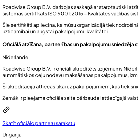
Roadwise Group B.V. darbojas saskaņā ar starptautiski atzī
sistēmas sertifikāts
ISO 9001:2015
– Kvalitātes vadības sis
Šie sertifikāti apliecina, ka mūsu organizācijā tiek nodrošinā
uzticamībai un augstai pakalpojumu kvalitātei.
Oficiālā atzīšana, partnerības un pakalpojumu sniedzēja s
Nīderlande
Roadwise Group B.V. ir oficiāli akreditēts uzņēmums Nīderl
automātiskos ceļu nodevu maksāšanas pakalpojumus, izm
Šī akreditācija attiecas tikai uz pakalpojumiem, kas tiek sni
Zemāk ir pieejama oficiāla saite pārbaudei attiecīgajā valst
Skatīt oficiālo partneru sarakstu
Ungārija