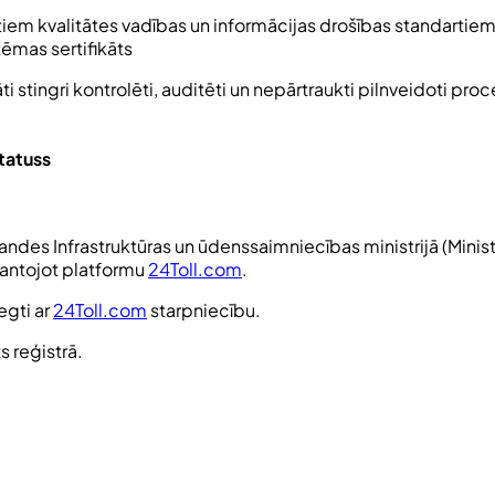
tiem kvalitātes vadības un informācijas drošības standartie
tēmas sertifikāts
ti stingri kontrolēti, auditēti un nepārtraukti pilnveidoti pro
tatuss
andes Infrastruktūras un ūdenssaimniecības ministrijā (
Minis
antojot platformu
24Toll.com
.
egti ar
24Toll.com
starpniecību.
s reģistrā.