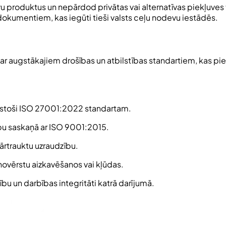
produktus un nepārdod privātas vai alternatīvas piekļuves ti
 dokumentiem, kas iegūti tieši valsts ceļu nodevu iestādēs.
 ar augstākajiem drošības un atbilstības standartiem, kas 
ilstoši ISO 27001:2022 standartam.
ību saskaņā ar ISO 9001:2015.
pārtrauktu uzraudzību.
i novērstu aizkavēšanos vai kļūdas.
u un darbības integritāti katrā darījumā.