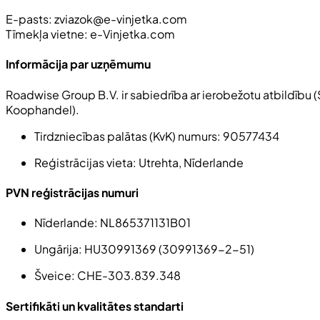
E-pasts:
zviazok@e-vinjetka.com
Tīmekļa vietne: e-Vinjetka.com
Informācija par uzņēmumu
Roadwise Group B.V. ir sabiedrība ar ierobežotu atbildību (
Koophandel
).
Tirdzniecības palātas (KvK) numurs:
90577434
Reģistrācijas vieta
: Utrehta, Nīderlande
PVN reģistrācijas numuri
Nīderlande
: NL865371131B01
Ungārija
: HU30991369 (30991369-2-51)
Šveice
: CHE-303.839.348
Sertifikāti un kvalitātes standarti