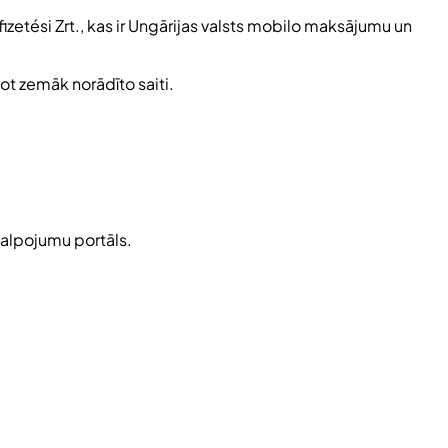
izetési Zrt., kas ir Ungārijas valsts mobilo maksājumu un
ot zemāk norādīto saiti.
kalpojumu portāls.