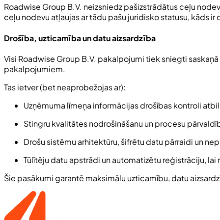
Roadwise Group B.V. neizsniedz pašizstrādātus ceļu nodevu 
ceļu nodevu atļaujas ar tādu pašu juridisko statusu, kāds ir
Drošība, uzticamība un datu aizsardzība
Visi Roadwise Group B.V. pakalpojumi tiek sniegti saskaņā
pakalpojumiem.
Tas ietver (bet neaprobežojas ar):
Uzņēmuma līmeņa informācijas drošības kontroli atb
Stingru kvalitātes nodrošināšanu un procesu pārvald
Drošu sistēmu arhitektūru, šifrētu datu pārraidi un ne
Tūlītēju datu apstrādi un automatizētu reģistrāciju, la
Šie pasākumi garantē maksimālu uzticamību, datu aizsardzīb