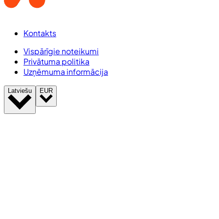
Kontakts
Vispārīgie noteikumi
Privātuma politika
Uzņēmuma informācija
Latviešu
EUR