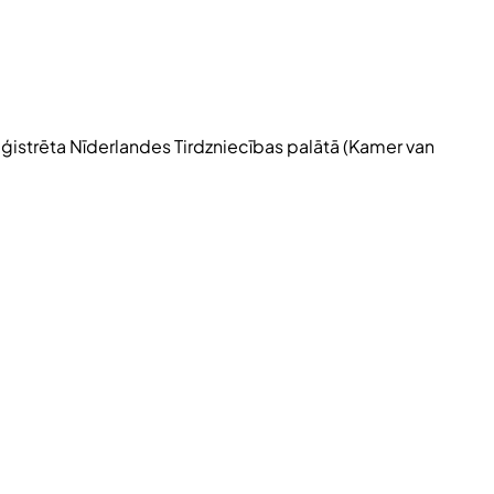
eģistrēta Nīderlandes Tirdzniecības palātā (
Kamer van