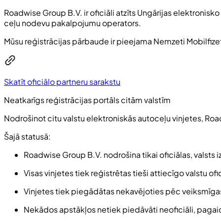
Roadwise Group B.V. ir oficiāli atzīts Ungārijas elektronisk
ceļu nodevu pakalpojumu operators.
Mūsu reģistrācijas pārbaude ir pieejama Nemzeti Mobilfizetés
Skatīt oficiālo partneru sarakstu
Neatkarīgs reģistrācijas portāls citām valstīm
Nodrošinot citu valstu elektroniskās autoceļu vinjetes, Ro
Šajā statusā:
Roadwise Group B.V. nodrošina tikai oficiālas, valsts i
Visas vinjetes tiek reģistrētas tieši attiecīgo valstu o
Vinjetes tiek piegādātas nekavējoties pēc veiksmīga
Nekādos apstākļos netiek piedāvāti neoficiāli, pagaidu