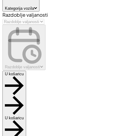
Kategorija vozila
Razdoblje valjanosti
Razdoblje valjanosti
U košaricu
U košaricu