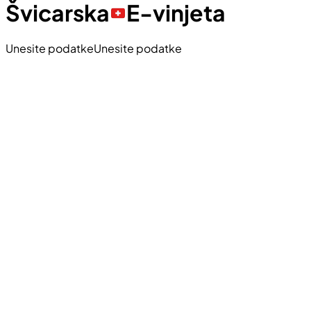
Švicarska
E-vinjeta
Unesite podatke
Unesite podatke