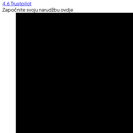
4.6
Trustpilot
Započnite svoju narudžbu ovdje