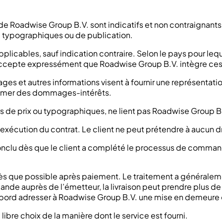
ite de Roadwise Group B.V. sont indicatifs et non contraignant
ix, typographiques ou de publication.
 applicables, sauf indication contraire. Selon le pays pour l
t accepte expressément que Roadwise Group B.V. intègre ce
ages et autres informations visent à fournir une représentat
éclamer des dommages-intérêts.
eurs de prix ou typographiques, ne lient pas Roadwise Group B
’exécution du contrat. Le client ne peut prétendre à aucun dr
conclu dès que le client a complété le processus de command
 dès que possible après paiement. Le traitement a générale
ande auprès de l’émetteur, la livraison peut prendre plus d
 d’abord adresser à Roadwise Group B.V. une mise en demeure 
ibre choix de la manière dont le service est fourni.