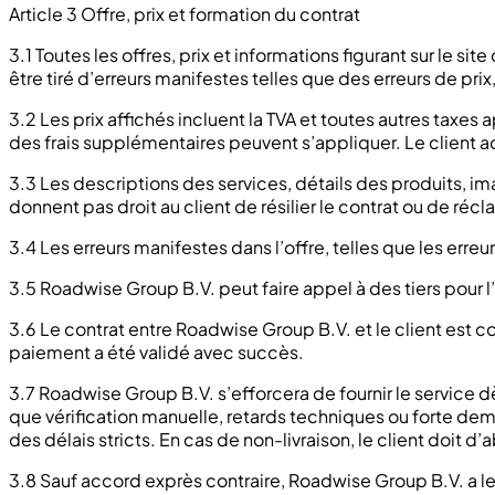
Article 3 Offre, prix et formation du contrat
3.1 Toutes les offres, prix et informations figurant sur le s
être tiré d’erreurs manifestes telles que des erreurs de pr
3.2 Les prix affichés incluent la TVA et toutes autres taxes
des frais supplémentaires peuvent s’appliquer. Le clien
3.3 Les descriptions des services, détails des produits, im
donnent pas droit au client de résilier le contrat ou de r
3.4 Les erreurs manifestes dans l’offre, telles que les err
3.5 Roadwise Group B.V. peut faire appel à des tiers pour l
3.6 Le contrat entre Roadwise Group B.V. et le client est 
paiement a été validé avec succès.
3.7 Roadwise Group B.V. s’efforcera de fournir le service
que vérification manuelle, retards techniques ou forte dem
des délais stricts. En cas de non-livraison, le client doit
3.8 Sauf accord exprès contraire, Roadwise Group B.V. a le l