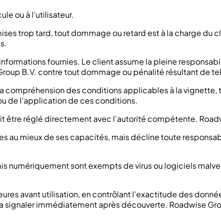
e ou à l’utilisateur.
smises trop tard, tout dommage ou retard est à la charge du 
s.
s informations fournies. Le client assume la pleine responsa
oup B.V. contre tout dommage ou pénalité résultant de tell
e la compréhension des conditions applicables à la vignette
ou de l’application de ces conditions.
 doit être réglé directement avec l’autorité compétente. Roadw
es au mieux de ses capacités, mais décline toute responsab
soumis numériquement sont exempts de virus ou logiciels ma
4 heures avant utilisation, en contrôlant l’exactitude des do
doit la signaler immédiatement après découverte. Roadwise G