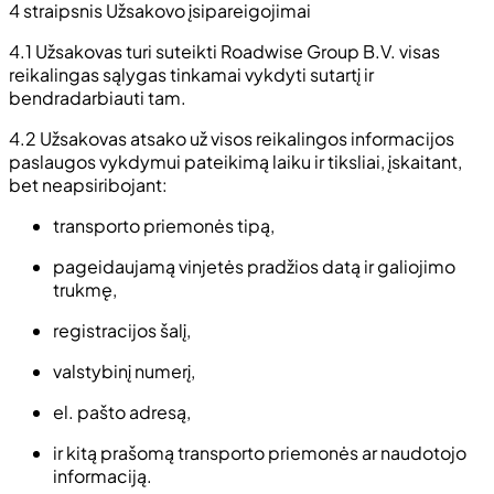
4 straipsnis Užsakovo įsipareigojimai
4.1 Užsakovas turi suteikti Roadwise Group B.V. visas
reikalingas sąlygas tinkamai vykdyti sutartį ir
bendradarbiauti tam.
4.2 Užsakovas atsako už visos reikalingos informacijos
paslaugos vykdymui pateikimą laiku ir tiksliai, įskaitant,
bet neapsiribojant:
transporto priemonės tipą,
pageidaujamą vinjetės pradžios datą ir galiojimo
trukmę,
registracijos šalį,
valstybinį numerį,
el. pašto adresą,
ir kitą prašomą transporto priemonės ar naudotojo
informaciją.