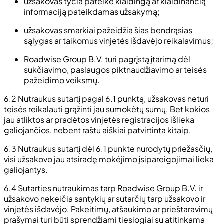
užsakovas tyčia pateikė klaidingą ar klaidinančią
informaciją pateikdamas užsakymą;
užsakovas smarkiai pažeidžia šias bendrąsias
sąlygas ar taikomus vinjetės išdavėjo reikalavimus;
Roadwise Group B.V. turi pagrįstą įtarimą dėl
sukčiavimo, paslaugos piktnaudžiavimo ar teisės
pažeidimo veiksmų.
6.2 Nutraukus sutartį pagal 6.1 punktą, užsakovas neturi
teisės reikalauti grąžinti jau sumokėtų sumų. Bet kokios
jau atliktos ar pradėtos vinjetės registracijos išlieka
galiojančios, nebent raštu aiškiai patvirtinta kitaip.
6.3 Nutraukus sutartį dėl 6.1 punkte nurodytų priežasčių,
visi užsakovo jau atsiradę mokėjimo įsipareigojimai lieka
galiojantys.
6.4 Sutarties nutraukimas tarp Roadwise Group B.V. ir
užsakovo nekeičia santykių ar sutarčių tarp užsakovo ir
vinjetės išdavėjo. Pakeitimų, atšaukimo ar prieštaravimų
prašymai turi būti sprendžiami tiesiogiai su atitinkama