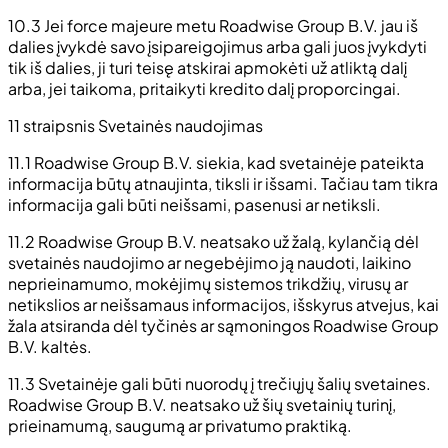
10.3 Jei force majeure metu Roadwise Group B.V. jau iš
dalies įvykdė savo įsipareigojimus arba gali juos įvykdyti
tik iš dalies, ji turi teisę atskirai apmokėti už atliktą dalį
arba, jei taikoma, pritaikyti kredito dalį proporcingai.
11 straipsnis Svetainės naudojimas
11.1 Roadwise Group B.V. siekia, kad svetainėje pateikta
informacija būtų atnaujinta, tiksli ir išsami. Tačiau tam tikra
informacija gali būti neišsami, pasenusi ar netiksli.
11.2 Roadwise Group B.V. neatsako už žalą, kylančią dėl
svetainės naudojimo ar negebėjimo ją naudoti, laikino
neprieinamumo, mokėjimų sistemos trikdžių, virusų ar
netikslios ar neišsamaus informacijos, išskyrus atvejus, kai
žala atsiranda dėl tyčinės ar sąmoningos Roadwise Group
B.V. kaltės.
11.3 Svetainėje gali būti nuorodų į trečiųjų šalių svetaines.
Roadwise Group B.V. neatsako už šių svetainių turinį,
prieinamumą, saugumą ar privatumo praktiką.