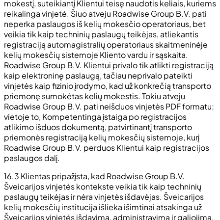
mokestį, suteikiantį Klientui teisę naudotis keliais, kuriems
reikalinga vinjetė. Šiuo atveju Roadwise Group B.V. pati
neperka paslaugos iš kelių mokesčio operatoriaus, bet
veikia tik kaip techninių paslaugų teikėjas, atliekantis
registraciją automagistralių operatoriaus skaitmeninėje
kelių mokesčių sistemoje Kliento vardu ir sąskaita.
Roadwise Group B.V. Klientui privalo tik atlikti registraciją
kaip elektroninę paslaugą, tačiau neprivalo pateikti
vinjetės kaip fizinio įrodymo, kad už konkrečią transporto
priemonę sumokėtas kelių mokestis. Tokiu atveju
Roadwise Group B.V. pati neišduos vinjetės PDF formatu;
vietoje to, Kompetentinga įstaiga po registracijos
atlikimo išduos dokumentą, patvirtinantį transporto
priemonės registraciją kelių mokesčių sistemoje, kurį
Roadwise Group B.V. perduos Klientui kaip registracijos
paslaugos dalį.
16.3 Klientas pripažįsta, kad Roadwise Group B.V.
Šveicarijos vinjetės kontekste veikia tik kaip techninių
paslaugų teikėjas ir nėra vinjetės išdavėjas. Šveicarijos
kelių mokesčių institucija išlieka išimtinai atsakinga už
Šveicarijos vinjetės išdavimą, administravimą ir galiojimą.