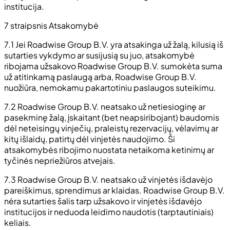
institucija.
7 straipsnis Atsakomybė
7.1 Jei Roadwise Group B.V. yra atsakinga už žalą, kilusią iš
sutarties vykdymo ar susijusią su juo, atsakomybė
ribojama užsakovo Roadwise Group B.V. sumokėta suma
už atitinkamą paslaugą arba, Roadwise Group B.V.
nuožiūra, nemokamu pakartotiniu paslaugos suteikimu.
7.2 Roadwise Group B.V. neatsako už netiesioginę ar
pasekminę žalą, įskaitant (bet neapsiribojant) baudomis
dėl neteisingų vinječių, praleistų rezervacijų, vėlavimų ar
kitų išlaidų, patirtų dėl vinjetės naudojimo. Ši
atsakomybės ribojimo nuostata netaikoma ketinimų ar
tyčinės nepriežiūros atvejais.
7.3 Roadwise Group B.V. neatsako už vinjetės išdavėjo
pareiškimus, sprendimus ar klaidas. Roadwise Group B.V.
nėra sutarties šalis tarp užsakovo ir vinjetės išdavėjo
institucijos ir neduoda leidimo naudotis (tarptautiniais)
keliais.