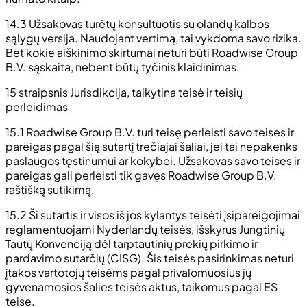
14.3 Užsakovas turėtų konsultuotis su olandų kalbos
sąlygų versija. Naudojant vertimą, tai vykdoma savo rizika.
Bet kokie aiškinimo skirtumai neturi būti Roadwise Group
B.V. sąskaita, nebent būtų tyčinis klaidinimas.
15 straipsnis Jurisdikcija, taikytina teisė ir teisių
perleidimas
15.1 Roadwise Group B.V. turi teisę perleisti savo teises ir
pareigas pagal šią sutartį trečiajai šaliai, jei tai nepakenks
paslaugos tęstinumui ar kokybei. Užsakovas savo teises ir
pareigas gali perleisti tik gavęs Roadwise Group B.V.
raštišką sutikimą.
15.2 Ši sutartis ir visos iš jos kylantys teisėti įsipareigojimai
reglamentuojami Nyderlandų teisės, išskyrus Jungtinių
Tautų Konvenciją dėl tarptautinių prekių pirkimo ir
pardavimo sutarčių (CISG). Šis teisės pasirinkimas neturi
įtakos vartotojų teisėms pagal privalomuosius jų
gyvenamosios šalies teisės aktus, taikomus pagal ES
teisę.