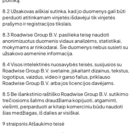
politiką.
8.2 Užsakovas aiškiai sutinka, kad jo duomenys gali būti
perduoti atitinkamam vinjetės išdavėjui tik vinjetės
prašymo ir registracijos tikslais.
8.3 Roadwise Group B.V. pasilieka teisę naudoti
anonimizuotus duomenis vidaus analizėms, statistikai,
mokymams ar rinkodarai. Šie duomenys nebus susieti su
užsakovo asmenine informacija.
8.4 Visos intelektinės nuosavybės teisės, susijusios su
Roadwise Group B.V. svetaine, įskaitant dizainus, tekstus,
logotipus, vaizdus, video ir garso failus, priklauso
Roadwise Group B.V. arba jos licencijos davėjams.
8.5 Be išankstinio raštiško Roadwise Group B.V. sutikimo
trečiosioms šalims draudžiama kopijuoti, atgaminti,
viešinti, perparduoti ar kitaip komerciniu būdu naudoti
šias medžiagas, iš dalies ar visiškai.
9 straipsnis Atšaukimo teisė