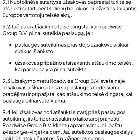
9.1 Nuotolinėse sutartyse užsakovas paprastai turi teisę
atšaukti sutartį per 14 dienų be jokios priežasties, laikantis
Europos vartotojų teisės aktų.
9.2 Tačiau ši atšaukimo teisė dingsta, kai Roadwise
Group B.V. pilnai suteikia paslaugą, jei:
paslaugos suteikimas prasidėjo užsakovo aiškiai
sutikus iš anksto;
užsakovas pripažino atsisakantis atšaukimo teisės,
kai paslauga yra pilnai suteikta.
9.3 Užsakymo metu Roadwise Group B.V. svetainėje
užsakovas aiškiai sutinka su paslaugos nedelsiamu
pradėjimu ir pripažįsta, kad atšaukimo teisė dingsta, kai
paslauga pilnai suteikiama.
9.4 Jei užsakovas nori atšaukti sutartį prieš paslaugos
suteikimą, jis turi per atšaukimo laikotarpį pranešti
Roadwise Group B.V. klientų aptarnavimui el. paštu
zviazok@e-vinjetka.com
. Jau suteiktos paslaugos dalys
gali būti atskaičiuotos iš grąžinamos sumos.