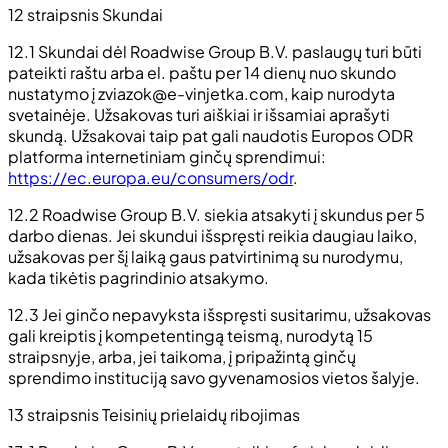
12 straipsnis Skundai
12.1 Skundai dėl Roadwise Group B.V. paslaugų turi būti
pateikti raštu arba el. paštu per 14 dienų nuo skundo
nustatymo į
zviazok@e-vinjetka.com
, kaip nurodyta
svetainėje. Užsakovas turi aiškiai ir išsamiai aprašyti
skundą. Užsakovai taip pat gali naudotis Europos ODR
platforma internetiniam ginčų sprendimui:
https://ec.europa.eu/consumers/odr
.
12.2 Roadwise Group B.V. siekia atsakyti į skundus per 5
darbo dienas. Jei skundui išspręsti reikia daugiau laiko,
užsakovas per šį laiką gaus patvirtinimą su nurodymu,
kada tikėtis pagrindinio atsakymo.
12.3 Jei ginčo nepavyksta išspręsti susitarimu, užsakovas
gali kreiptis į kompetentingą teismą, nurodytą 15
straipsnyje, arba, jei taikoma, į pripažintą ginčų
sprendimo instituciją savo gyvenamosios vietos šalyje.
13 straipsnis Teisinių prielaidų ribojimas