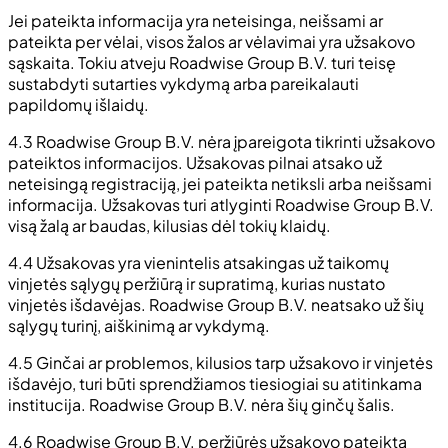
Jei pateikta informacija yra neteisinga, neišsami ar
pateikta per vėlai, visos žalos ar vėlavimai yra užsakovo
sąskaita. Tokiu atveju Roadwise Group B.V. turi teisę
sustabdyti sutarties vykdymą arba pareikalauti
papildomų išlaidų.
4.3 Roadwise Group B.V. nėra įpareigota tikrinti užsakovo
pateiktos informacijos. Užsakovas pilnai atsako už
neteisingą registraciją, jei pateikta netiksli arba neišsami
informacija. Užsakovas turi atlyginti Roadwise Group B.V.
visą žalą ar baudas, kilusias dėl tokių klaidų.
4.4 Užsakovas yra vienintelis atsakingas už taikomų
vinjetės sąlygų peržiūrą ir supratimą, kurias nustato
vinjetės išdavėjas. Roadwise Group B.V. neatsako už šių
sąlygų turinį, aiškinimą ar vykdymą.
4.5 Ginčai ar problemos, kilusios tarp užsakovo ir vinjetės
išdavėjo, turi būti sprendžiamos tiesiogiai su atitinkama
institucija. Roadwise Group B.V. nėra šių ginčų šalis.
4.6 Roadwise Group B.V. peržiūrės užsakovo pateiktą