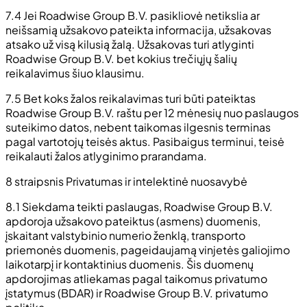
7.4 Jei Roadwise Group B.V. pasikliovė netikslia ar
neišsamią užsakovo pateikta informacija, užsakovas
atsako už visą kilusią žalą. Užsakovas turi atlyginti
Roadwise Group B.V. bet kokius trečiųjų šalių
reikalavimus šiuo klausimu.
7.5 Bet koks žalos reikalavimas turi būti pateiktas
Roadwise Group B.V. raštu per 12 mėnesių nuo paslaugos
suteikimo datos, nebent taikomas ilgesnis terminas
pagal vartotojų teisės aktus. Pasibaigus terminui, teisė
reikalauti žalos atlyginimo prarandama.
8 straipsnis Privatumas ir intelektinė nuosavybė
8.1 Siekdama teikti paslaugas, Roadwise Group B.V.
apdoroja užsakovo pateiktus (asmens) duomenis,
įskaitant valstybinio numerio ženklą, transporto
priemonės duomenis, pageidaujamą vinjetės galiojimo
laikotarpį ir kontaktinius duomenis. Šis duomenų
apdorojimas atliekamas pagal taikomus privatumo
įstatymus (BDAR) ir Roadwise Group B.V. privatumo