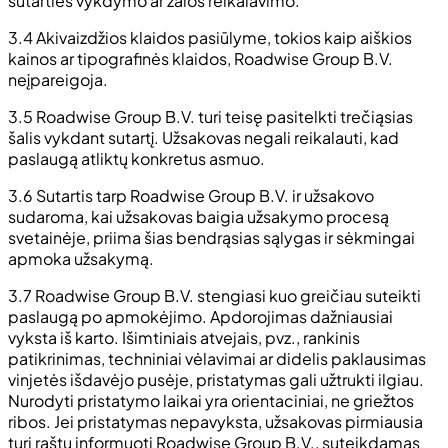
sutarties vykdymo ar žalos reikalavimo.
3.4 Akivaizdžios klaidos pasiūlyme, tokios kaip aiškios
kainos ar tipografinės klaidos, Roadwise Group B.V.
neįpareigoja.
3.5 Roadwise Group B.V. turi teisę pasitelkti trečiąsias
šalis vykdant sutartį. Užsakovas negali reikalauti, kad
paslaugą atliktų konkretus asmuo.
3.6 Sutartis tarp Roadwise Group B.V. ir užsakovo
sudaroma, kai užsakovas baigia užsakymo procesą
svetainėje, priima šias bendrąsias sąlygas ir sėkmingai
apmoka užsakymą.
3.7 Roadwise Group B.V. stengiasi kuo greičiau suteikti
paslaugą po apmokėjimo. Apdorojimas dažniausiai
vyksta iš karto. Išimtiniais atvejais, pvz., rankinis
patikrinimas, techniniai vėlavimai ar didelis paklausimas
vinjetės išdavėjo pusėje, pristatymas gali užtrukti ilgiau.
Nurodyti pristatymo laikai yra orientaciniai, ne griežtos
ribos. Jei pristatymas nepavyksta, užsakovas pirmiausia
turi raštu informuoti Roadwise Group B.V., suteikdamas