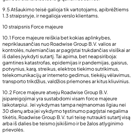
9.5 Atšaukimo teisė galioja tik vartotojams, apibrėžtiems
1.3 straipsnyje, ir negalioja verslo klientams.
10 straipsnis Force majeure
10.1 Force majeure reiškia bet kokias aplinkybes,
nepriklausančias nuo Roadwise Group B.V. valios ar
kontrolės, nulemiančias ar pagrįstai trukdančias visiškai ar
iš dalies įvykdyti sutartį. Tai apima, bet neapsiriboja:
gamtines katastrofas, epidemijas ir pandemijas, gaisrus,
potvynius, karą, streikus, elektros tiekimo sutrikimus,
telekomunikacijų ar interneto gedimus, tiekėjų vėlavimus,
transporto trikdžius, valdžios priemones ar kitus kliuvinius.
10.2 Force majeure atveju Roadwise Group B.V.
įsipareigojimai yra sustabdomi visam force majeure
laikotarpiui. Jei vykdymas tampa neįmanomas ilgiau nei
30 dienų arba jei vykdymo tęstinumo pagrįstai negalima
tikėtis, Roadwise Group B.V. turi teisę nutraukti sutartį visą
arba iš dalies be teismo įsikišimo ir be žalos atlyginimo
prievolės.