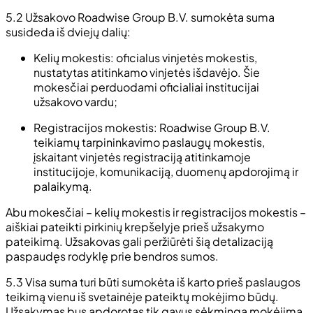
5.2 Užsakovo Roadwise Group B.V. sumokėta suma
susideda iš dviejų dalių:
Kelių mokestis: oficialus vinjetės mokestis,
nustatytas atitinkamo vinjetės išdavėjo. Šie
mokesčiai perduodami oficialiai institucijai
užsakovo vardu;
Registracijos mokestis: Roadwise Group B.V.
teikiamų tarpininkavimo paslaugų mokestis,
įskaitant vinjetės registraciją atitinkamoje
institucijoje, komunikaciją, duomenų apdorojimą ir
palaikymą.
Abu mokesčiai – kelių mokestis ir registracijos mokestis –
aiškiai pateikti pirkinių krepšelyje prieš užsakymo
pateikimą. Užsakovas gali peržiūrėti šią detalizaciją
paspaudęs rodyklę prie bendros sumos.
5.3 Visa suma turi būti sumokėta iš karto prieš paslaugos
teikimą vienu iš svetainėje pateiktų mokėjimo būdų.
Užsakymas bus apdorotas tik gavus sėkmingą mokėjimą.