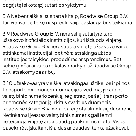
pagrįstą laikotarpį sutarties vykdymui.
3.8 Nebent aiškiai susitarta kitaip, Roadwise Group B.V.
turi vienvaldę teisę nuspręsti, kaip paslauga bus teikiama.
3.9 Roadwise Group B.V. nėra šalių sutartyje tarp
užsakovo ir oficialios institucijos, kuri išduoda vinjetę.
Roadwise Group B.V. registruoja vinjetę užsakovo vardu
atitinkamai institucijai, bet nėra atsakinga už tos
institucijos taisykles, procedūras ar sprendimus. Bet
kokie ginčai ar žalos reikalavimai kyla už Roadwise Group
B.V. atsakomybės ribų.
3.10 Užsakovas yra visiškai atsakingas už tikslios ir pilnos
transporto priemonės informacijos įvedimą, įskaitant
valstybinio numerio ženklą, registracijos šalį, transporto
priemonės kategoriją ir kitus svarbius duomenis.
Roadwise Group B.V. nėra įpareigota tikrinti šių duomenų.
Netinkamai įvestas valstybinis numeris gali lemti
neteisingą vinjetę arba baudą patikrinimo metu. Visos
pasekmės, įskaitant išlaidas ar baudas, tenka užsakovui.