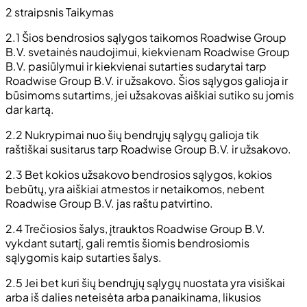
2 straipsnis Taikymas
2.1 Šios bendrosios sąlygos taikomos Roadwise Group
B.V. svetainės naudojimui, kiekvienam Roadwise Group
B.V. pasiūlymui ir kiekvienai sutarties sudarytai tarp
Roadwise Group B.V. ir užsakovo. Šios sąlygos galioja ir
būsimoms sutartims, jei užsakovas aiškiai sutiko su jomis
dar kartą.
2.2 Nukrypimai nuo šių bendrųjų sąlygų galioja tik
raštiškai susitarus tarp Roadwise Group B.V. ir užsakovo.
2.3 Bet kokios užsakovo bendrosios sąlygos, kokios
bebūtų, yra aiškiai atmestos ir netaikomos, nebent
Roadwise Group B.V. jas raštu patvirtino.
2.4 Trečiosios šalys, įtrauktos Roadwise Group B.V.
vykdant sutartį, gali remtis šiomis bendrosiomis
sąlygomis kaip sutarties šalys.
2.5 Jei bet kuri šių bendrųjų sąlygų nuostata yra visiškai
arba iš dalies neteisėta arba panaikinama, likusios