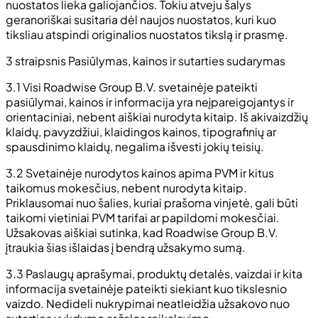
nuostatos lieka galiojančios. Tokiu atveju šalys
geranoriškai susitaria dėl naujos nuostatos, kuri kuo
tiksliau atspindi originalios nuostatos tikslą ir prasmę.
3 straipsnis Pasiūlymas, kainos ir sutarties sudarymas
3.1 Visi Roadwise Group B.V. svetainėje pateikti
pasiūlymai, kainos ir informacija yra neįpareigojantys ir
orientaciniai, nebent aiškiai nurodyta kitaip. Iš akivaizdžių
klaidų, pavyzdžiui, klaidingos kainos, tipografinių ar
spausdinimo klaidų, negalima išvesti jokių teisių.
3.2 Svetainėje nurodytos kainos apima PVM ir kitus
taikomus mokesčius, nebent nurodyta kitaip.
Priklausomai nuo šalies, kuriai prašoma vinjetė, gali būti
taikomi vietiniai PVM tarifai ar papildomi mokesčiai.
Užsakovas aiškiai sutinka, kad Roadwise Group B.V.
įtraukia šias išlaidas į bendrą užsakymo sumą.
3.3 Paslaugų aprašymai, produktų detalės, vaizdai ir kita
informacija svetainėje pateikti siekiant kuo tikslesnio
vaizdo. Nedideli nukrypimai neatleidžia užsakovo nuo