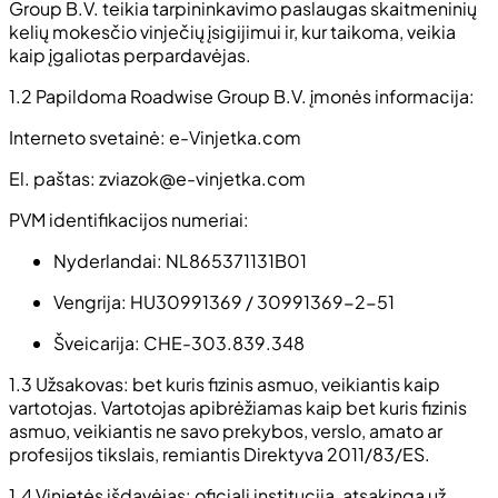
Group B.V. teikia tarpininkavimo paslaugas skaitmeninių
kelių mokesčio vinječių įsigijimui ir, kur taikoma, veikia
kaip įgaliotas perpardavėjas.
1.2 Papildoma Roadwise Group B.V. įmonės informacija:
Interneto svetainė: e-Vinjetka.com
El. paštas:
zviazok@e-vinjetka.com
PVM identifikacijos numeriai:
Nyderlandai: NL865371131B01
Vengrija: HU30991369 / 30991369-2-51
Šveicarija: CHE-303.839.348
1.3 Užsakovas: bet kuris fizinis asmuo, veikiantis kaip
vartotojas. Vartotojas apibrėžiamas kaip bet kuris fizinis
asmuo, veikiantis ne savo prekybos, verslo, amato ar
profesijos tikslais, remiantis Direktyva 2011/83/ES.
1.4 Vinjetės išdavėjas: oficiali institucija, atsakinga už