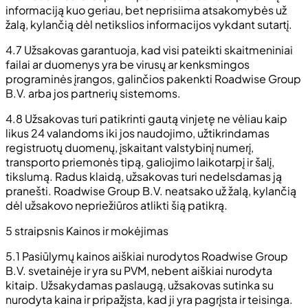
informaciją kuo geriau, bet neprisiima atsakomybės už
žalą, kylančią dėl netikslios informacijos vykdant sutartį.
4.7 Užsakovas garantuoja, kad visi pateikti skaitmeniniai
failai ar duomenys yra be virusų ar kenksmingos
programinės įrangos, galinčios pakenkti Roadwise Group
B.V. arba jos partnerių sistemoms.
4.8 Užsakovas turi patikrinti gautą vinjetę ne vėliau kaip
likus 24 valandoms iki jos naudojimo, užtikrindamas
registruotų duomenų, įskaitant valstybinį numerį,
transporto priemonės tipą, galiojimo laikotarpį ir šalį,
tikslumą. Radus klaidą, užsakovas turi nedelsdamas ją
pranešti. Roadwise Group B.V. neatsako už žalą, kylančią
dėl užsakovo nepriežiūros atlikti šią patikrą.
5 straipsnis Kainos ir mokėjimas
5.1 Pasiūlymų kainos aiškiai nurodytos Roadwise Group
B.V. svetainėje ir yra su PVM, nebent aiškiai nurodyta
kitaip. Užsakydamas paslaugą, užsakovas sutinka su
nurodyta kaina ir pripažįsta, kad ji yra pagrįsta ir teisinga.