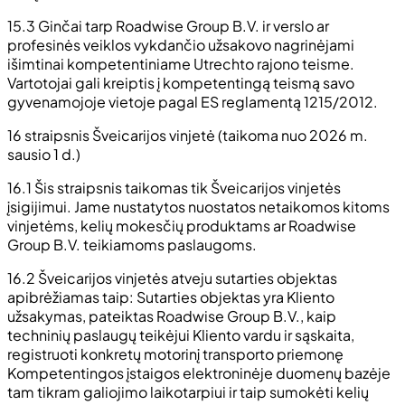
15.3 Ginčai tarp Roadwise Group B.V. ir verslo ar
profesinės veiklos vykdančio užsakovo nagrinėjami
išimtinai kompetentiniame Utrechto rajono teisme.
Vartotojai gali kreiptis į kompetentingą teismą savo
gyvenamojoje vietoje pagal ES reglamentą 1215/2012.
16 straipsnis Šveicarijos vinjetė (taikoma nuo 2026 m.
sausio 1 d.)
16.1 Šis straipsnis taikomas tik Šveicarijos vinjetės
įsigijimui. Jame nustatytos nuostatos netaikomos kitoms
vinjetėms, kelių mokesčių produktams ar Roadwise
Group B.V. teikiamoms paslaugoms.
16.2 Šveicarijos vinjetės atveju sutarties objektas
apibrėžiamas taip: Sutarties objektas yra Kliento
užsakymas, pateiktas Roadwise Group B.V., kaip
techninių paslaugų teikėjui Kliento vardu ir sąskaita,
registruoti konkretų motorinį transporto priemonę
Kompetentingos įstaigos elektroninėje duomenų bazėje
tam tikram galiojimo laikotarpiui ir taip sumokėti kelių