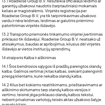
13.1 Roadwise Group B.V. nesuteikia oficialaus leidimo ar
garantijų užsakovui naudotis (tarptautiniais) mokamais
keliais ar magistralėmis. Vinjetės registracija per
Roadwise Group B.V. yra tik tarpininkavimas užsakovo
vardu ir nėra leidimas, leidimas ar galutinis priėmimo
patvirtinimas vinjetės išdavėjo.
13.2 Transporto priemonės tinkamumo vinjetei įvertinimas
priklauso tik išdavėjui. Roadwise Group B.V. neatsako už
atsisakymus, baudas ar apribojimus, kilusius dėl vinjetės
išdavėjo ar vietos institucijų sprendimų.
14 straipsnis Kalba ir aiškinimas
14.1 Šios bendrosios sąlygos iš pradžių parengtos olandų
kalba. Galimos vertimai į kitas kalbas, siekiant palengvinti
prieigą klientams, kurie nekalba olandų kalba.
14.2 Kilus bet kokiems neatitikimams, prieštaravimams ar
aiškinimo skirtumams tarp olandų kalbos versijos ir
vertimo, teisinė jėga priklauso olandų kalbos tekstui,
nebent privalomas vartotojų teisės aktas užsakovo šalyje
numato kitaip.