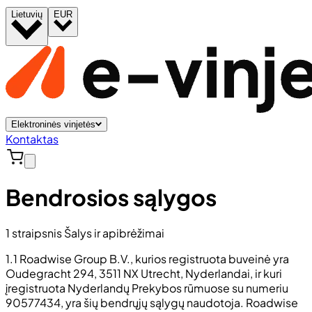
Lietuvių
EUR
Elektroninės vinjetės
Kontaktas
Bendrosios sąlygos
1 straipsnis Šalys ir apibrėžimai
1.1 Roadwise Group B.V., kurios registruota buveinė yra
Oudegracht 294, 3511 NX Utrecht, Nyderlandai, ir kuri
įregistruota Nyderlandų Prekybos rūmuose su numeriu
90577434, yra šių bendrųjų sąlygų naudotoja. Roadwise