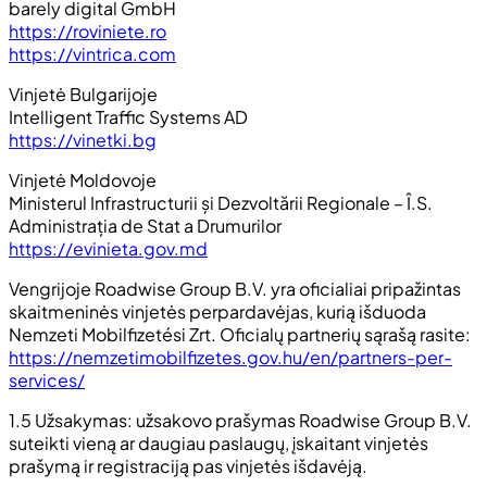
barely digital GmbH
https://roviniete.ro
https://vintrica.com
Vinjetė Bulgarijoje
Intelligent Traffic Systems AD
https://vinetki.bg
Vinjetė Moldovoje
Ministerul Infrastructurii și Dezvoltării Regionale – Î.S.
Administrația de Stat a Drumurilor
https://evinieta.gov.md
Vengrijoje Roadwise Group B.V. yra oficialiai pripažintas
skaitmeninės vinjetės perpardavėjas, kurią išduoda
Nemzeti Mobilfizetési Zrt. Oficialų partnerių sąrašą rasite:
https://nemzetimobilfizetes.gov.hu/en/partners-per-
services/
1.5 Užsakymas: užsakovo prašymas Roadwise Group B.V.
suteikti vieną ar daugiau paslaugų, įskaitant vinjetės
prašymą ir registraciją pas vinjetės išdavėją.