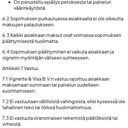
On perusteltu epäilys petoksesta tai palvelun
väärinkäytöstä
6.2 Sopimuksen purkautuessa asiakkaalla ei ole oikeutta
maksujen palautukseen.
6.3 Kaikki asiakkaan maksut ovat voimassa sopimuksen
päättymisestä huolimatta.
6.4 Sopimuksen päättyminen ei vaikuta asiakkaan ja
vignetin myöntäjän väliseen suhteeseen.
Artikkeli 7 Vastuu
7.1 Vignette & Visa B.V:n vastuu rajoittuu asiakkaan
maksamaan summaan tai palvelun uudelleen
suorittamiseen.
7.2 Ei vastuutaan välillisistä vahingoista, ellei kyseessä ole
tahallinen teko tai törkeä huolimattomuus.
7.3 Ei vastuuta viranomaisen tekemistä päätöksistä tai
virheistä.