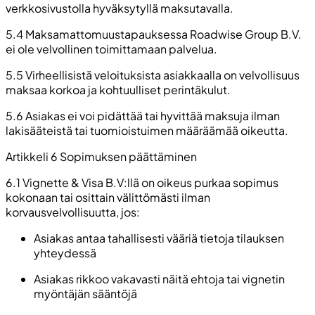
verkkosivustolla hyväksytyllä maksutavalla.
5.4 Maksamattomuustapauksessa Roadwise Group B.V.
ei ole velvollinen toimittamaan palvelua.
5.5 Virheellisistä veloituksista asiakkaalla on velvollisuus
maksaa korkoa ja kohtuulliset perintäkulut.
5.6 Asiakas ei voi pidättää tai hyvittää maksuja ilman
lakisääteistä tai tuomioistuimen määräämää oikeutta.
Artikkeli 6 Sopimuksen päättäminen
6.1 Vignette & Visa B.V:llä on oikeus purkaa sopimus
kokonaan tai osittain välittömästi ilman
korvausvelvollisuutta, jos:
Asiakas antaa tahallisesti vääriä tietoja tilauksen
yhteydessä
Asiakas rikkoo vakavasti näitä ehtoja tai vignetin
myöntäjän sääntöjä