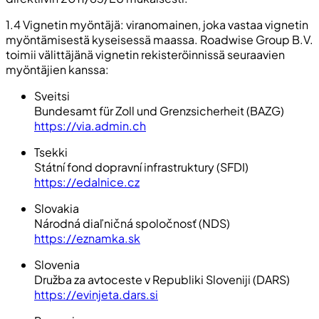
1.4 Vignetin myöntäjä: viranomainen, joka vastaa vignetin
myöntämisestä kyseisessä maassa. Roadwise Group B.V.
toimii välittäjänä vignetin rekisteröinnissä seuraavien
myöntäjien kanssa:
Sveitsi
Bundesamt für Zoll und Grenzsicherheit (BAZG)
https://via.admin.ch
Tsekki
Státní fond dopravní infrastruktury (SFDI)
https://edalnice.cz
Slovakia
Národná diaľničná spoločnosť (NDS)
https://eznamka.sk
Slovenia
Družba za avtoceste v Republiki Sloveniji (DARS)
https://evinjeta.dars.si