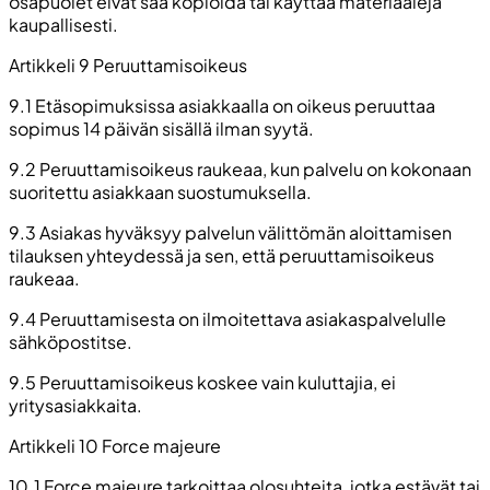
osapuolet eivät saa kopioida tai käyttää materiaaleja
kaupallisesti.
Artikkeli 9 Peruuttamisoikeus
9.1 Etäsopimuksissa asiakkaalla on oikeus peruuttaa
sopimus 14 päivän sisällä ilman syytä.
9.2 Peruuttamisoikeus raukeaa, kun palvelu on kokonaan
suoritettu asiakkaan suostumuksella.
9.3 Asiakas hyväksyy palvelun välittömän aloittamisen
tilauksen yhteydessä ja sen, että peruuttamisoikeus
raukeaa.
9.4 Peruuttamisesta on ilmoitettava asiakaspalvelulle
sähköpostitse.
9.5 Peruuttamisoikeus koskee vain kuluttajia, ei
yritysasiakkaita.
Artikkeli 10 Force majeure
10.1 Force majeure tarkoittaa olosuhteita, jotka estävät tai