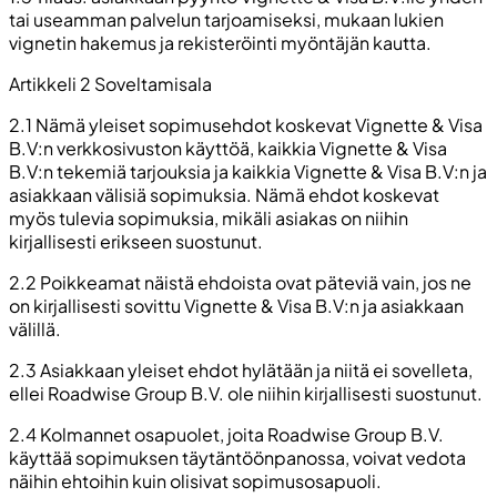
tai useamman palvelun tarjoamiseksi, mukaan lukien
vignetin hakemus ja rekisteröinti myöntäjän kautta.
Artikkeli 2 Soveltamisala
2.1 Nämä yleiset sopimusehdot koskevat Vignette & Visa
B.V:n verkkosivuston käyttöä, kaikkia Vignette & Visa
B.V:n tekemiä tarjouksia ja kaikkia Vignette & Visa B.V:n ja
asiakkaan välisiä sopimuksia. Nämä ehdot koskevat
myös tulevia sopimuksia, mikäli asiakas on niihin
kirjallisesti erikseen suostunut.
2.2 Poikkeamat näistä ehdoista ovat päteviä vain, jos ne
on kirjallisesti sovittu Vignette & Visa B.V:n ja asiakkaan
välillä.
2.3 Asiakkaan yleiset ehdot hylätään ja niitä ei sovelleta,
ellei Roadwise Group B.V. ole niihin kirjallisesti suostunut.
2.4 Kolmannet osapuolet, joita Roadwise Group B.V.
käyttää sopimuksen täytäntöönpanossa, voivat vedota
näihin ehtoihin kuin olisivat sopimusosapuoli.