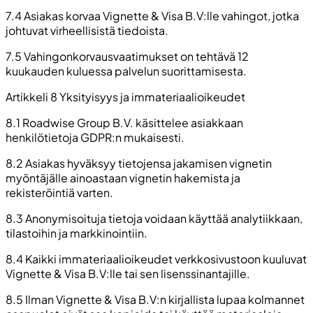
7.4 Asiakas korvaa Vignette & Visa B.V:lle vahingot, jotka
johtuvat virheellisistä tiedoista.
7.5 Vahingonkorvausvaatimukset on tehtävä 12
kuukauden kuluessa palvelun suorittamisesta.
Artikkeli 8 Yksityisyys ja immateriaalioikeudet
8.1 Roadwise Group B.V. käsittelee asiakkaan
henkilötietoja GDPR:n mukaisesti.
8.2 Asiakas hyväksyy tietojensa jakamisen vignetin
myöntäjälle ainoastaan vignetin hakemista ja
rekisteröintiä varten.
8.3 Anonymisoituja tietoja voidaan käyttää analytiikkaan,
tilastoihin ja markkinointiin.
8.4 Kaikki immateriaalioikeudet verkkosivustoon kuuluvat
Vignette & Visa B.V:lle tai sen lisenssinantajille.
8.5 Ilman Vignette & Visa B.V:n kirjallista lupaa kolmannet