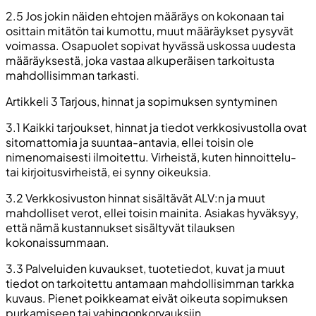
2.5 Jos jokin näiden ehtojen määräys on kokonaan tai
osittain mitätön tai kumottu, muut määräykset pysyvät
voimassa. Osapuolet sopivat hyvässä uskossa uudesta
määräyksestä, joka vastaa alkuperäisen tarkoitusta
mahdollisimman tarkasti.
Artikkeli 3 Tarjous, hinnat ja sopimuksen syntyminen
3.1 Kaikki tarjoukset, hinnat ja tiedot verkkosivustolla ovat
sitomattomia ja suuntaa-antavia, ellei toisin ole
nimenomaisesti ilmoitettu. Virheistä, kuten hinnoittelu-
tai kirjoitusvirheistä, ei synny oikeuksia.
3.2 Verkkosivuston hinnat sisältävät ALV:n ja muut
mahdolliset verot, ellei toisin mainita. Asiakas hyväksyy,
että nämä kustannukset sisältyvät tilauksen
kokonaissummaan.
3.3 Palveluiden kuvaukset, tuotetiedot, kuvat ja muut
tiedot on tarkoitettu antamaan mahdollisimman tarkka
kuvaus. Pienet poikkeamat eivät oikeuta sopimuksen
purkamiseen tai vahingonkorvauksiin.