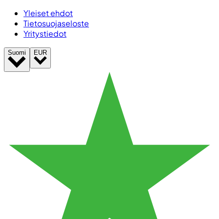
Yleiset ehdot
Tietosuojaseloste
Yritystiedot
Suomi
EUR