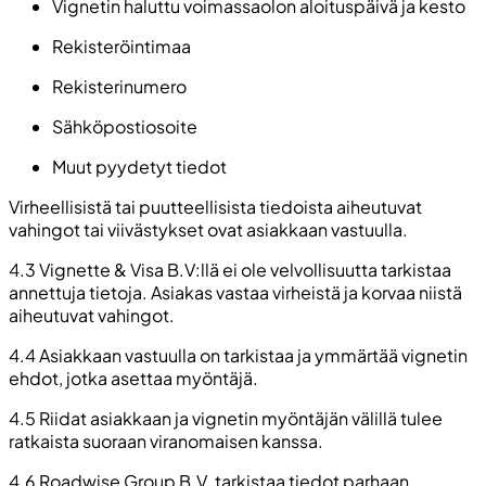
Vignetin haluttu voimassaolon aloituspäivä ja kesto
Rekisteröintimaa
Rekisterinumero
Sähköpostiosoite
Muut pyydetyt tiedot
Virheellisistä tai puutteellisista tiedoista aiheutuvat
vahingot tai viivästykset ovat asiakkaan vastuulla.
4.3 Vignette & Visa B.V:llä ei ole velvollisuutta tarkistaa
annettuja tietoja. Asiakas vastaa virheistä ja korvaa niistä
aiheutuvat vahingot.
4.4 Asiakkaan vastuulla on tarkistaa ja ymmärtää vignetin
ehdot, jotka asettaa myöntäjä.
4.5 Riidat asiakkaan ja vignetin myöntäjän välillä tulee
ratkaista suoraan viranomaisen kanssa.
4.6 Roadwise Group B.V. tarkistaa tiedot parhaan