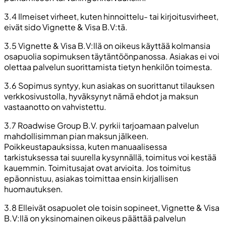
3.4 Ilmeiset virheet, kuten hinnoittelu- tai kirjoitusvirheet,
eivät sido Vignette & Visa B.V:tä.
3.5 Vignette & Visa B.V:llä on oikeus käyttää kolmansia
osapuolia sopimuksen täytäntöönpanossa. Asiakas ei voi
olettaa palvelun suorittamista tietyn henkilön toimesta.
3.6 Sopimus syntyy, kun asiakas on suorittanut tilauksen
verkkosivustolla, hyväksynyt nämä ehdot ja maksun
vastaanotto on vahvistettu.
3.7 Roadwise Group B.V. pyrkii tarjoamaan palvelun
mahdollisimman pian maksun jälkeen.
Poikkeustapauksissa, kuten manuaalisessa
tarkistuksessa tai suurella kysynnällä, toimitus voi kestää
kauemmin. Toimitusajat ovat arvioita. Jos toimitus
epäonnistuu, asiakas toimittaa ensin kirjallisen
huomautuksen.
3.8 Elleivät osapuolet ole toisin sopineet, Vignette & Visa
B.V:llä on yksinomainen oikeus päättää palvelun