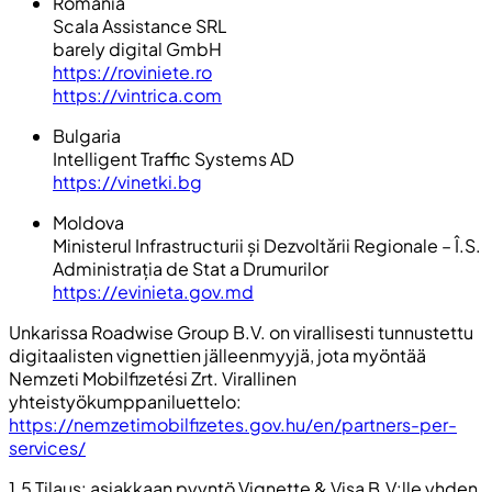
Romania
Scala Assistance SRL
barely digital GmbH
https://roviniete.ro
https://vintrica.com
Bulgaria
Intelligent Traffic Systems AD
https://vinetki.bg
Moldova
Ministerul Infrastructurii și Dezvoltării Regionale – Î.S.
Administrația de Stat a Drumurilor
https://evinieta.gov.md
Unkarissa Roadwise Group B.V. on virallisesti tunnustettu
digitaalisten vignettien jälleenmyyjä, jota myöntää
Nemzeti Mobilfizetési Zrt. Virallinen
yhteistyökumppaniluettelo:
https://nemzetimobilfizetes.gov.hu/en/partners-per-
services/
1.5 Tilaus: asiakkaan pyyntö Vignette & Visa B.V:lle yhden