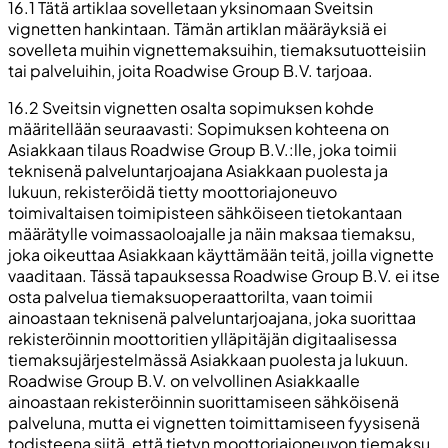
16.1 Tätä artiklaa sovelletaan yksinomaan Sveitsin
vignetten hankintaan. Tämän artiklan määräyksiä ei
sovelleta muihin vignettemaksuihin, tiemaksutuotteisiin
tai palveluihin, joita Roadwise Group B.V. tarjoaa.
16.2 Sveitsin vignetten osalta sopimuksen kohde
määritellään seuraavasti: Sopimuksen kohteena on
Asiakkaan tilaus Roadwise Group B.V.:lle, joka toimii
teknisenä palveluntarjoajana Asiakkaan puolesta ja
lukuun, rekisteröidä tietty moottoriajoneuvo
toimivaltaisen toimipisteen sähköiseen tietokantaan
määrätylle voimassaoloajalle ja näin maksaa tiemaksu,
joka oikeuttaa Asiakkaan käyttämään teitä, joilla vignette
vaaditaan. Tässä tapauksessa Roadwise Group B.V. ei itse
osta palvelua tiemaksuoperaattorilta, vaan toimii
ainoastaan teknisenä palveluntarjoajana, joka suorittaa
rekisteröinnin moottoritien ylläpitäjän digitaalisessa
tiemaksujärjestelmässä Asiakkaan puolesta ja lukuun.
Roadwise Group B.V. on velvollinen Asiakkaalle
ainoastaan rekisteröinnin suorittamiseen sähköisenä
palveluna, mutta ei vignetten toimittamiseen fyysisenä
todisteena siitä, että tietyn moottoriajoneuvon tiemaksu