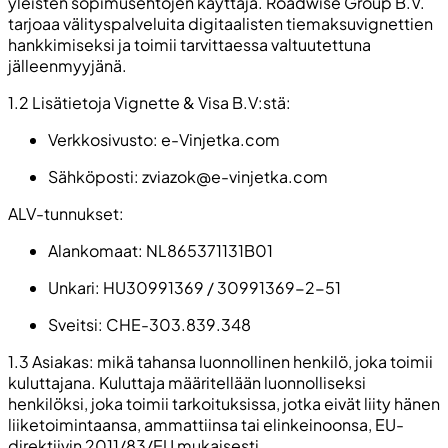
yleisten sopimusehtojen käyttäjä. Roadwise Group B.V.
tarjoaa välityspalveluita digitaalisten tiemaksuvignettien
hankkimiseksi ja toimii tarvittaessa valtuutettuna
jälleenmyyjänä.
1.2 Lisätietoja Vignette & Visa B.V:stä:
Verkkosivusto: e-Vinjetka.com
Sähköposti:
zviazok@e-vinjetka.com
ALV-tunnukset:
Alankomaat: NL865371131B01
Unkari: HU30991369 / 30991369-2-51
Sveitsi: CHE-303.839.348
1.3 Asiakas: mikä tahansa luonnollinen henkilö, joka toimii
kuluttajana. Kuluttaja määritellään luonnolliseksi
henkilöksi, joka toimii tarkoituksissa, jotka eivät liity hänen
liiketoimintaansa, ammattiinsa tai elinkeinoonsa, EU-
direktiivin 2011/83/EU mukaisesti.